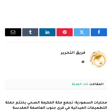
فيسبوك
تويتر
بينتيريست
لينكدإن
Tumblr
البريد
الإلكترو
فريق التحرير
موقع
الويب
المقالات
ذات الصلة
محليات السعودية: تجمع مكة المكرمة الصحي يختتم حملة
التطعيمات الميدانية في قرى جنوب العاصمة المقدسة