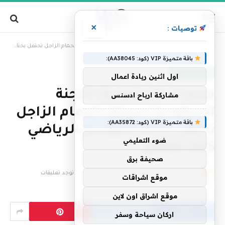
×
توصيات :
»
الرئيسية
محليات السعودية: اللجنة السعودية لسباق الحمام الزاجل تحتفل بختام ألموسم الرياضي 2025–2026م
باقة متميزة VIP (كود: AA38045):
أخبار السعودية
اول اثنين ريادة اعمال
محليات السعودية: اللجنة
مشاركة ارباح ادسنس
السعودية لسباق الحمام الزاجل
باقة متميزة VIP (كود: AA35872):
تحتفل بختام ألموسم الرياضي
ضوء التعليمي
2025–2026م
صحيفة برق
بواسطة
فريق التحرير
19 يونيو، 2026
لا توجد تعليقات
موقع اشراقات
3 دقائق
موقع اشراق اون لاين
اركان سياحة وسفر