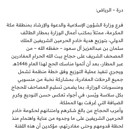
درة – الرياض:
فرع وزارة الشؤون الإسلامية والدعوة والإرشاد بمنطقة مكة
المكرمة، ممثلاً بمكتب أعمال الوزارة بمطار الطائف
الدولي، بتوزيع هدية خادم الحرمين الشريفين الملك
سلمان بن عبدالعزيز آل سعود – حفظه الله – من
المصحف الشريف على حجاج بيت الله الحرام المغادرين
عبر المطار، بعد أن أتموا مناسك الحج لهذا العام 1446هـ.
ويجري تنفيذ عملية التوزيع وفق خطة منظمة تشمل
جميع الرحلات المغادرة، بمشاركة نخبة من منسوبي
ومنسوبات الوزارة، بما يضمن تسليم المصاحف للحجاج
بكل سلاسة ويُسر، في أجواء تعكس حسن التوديع وكرم
الضيافة التي عُرفت بها المملكة.
وأعرب الحجاج عن بالغ شكرهم وامتنانهم لحكومة خادم
الحرمين الشريفين على ما وجدوه من عناية واهتمام منذ
لحظة قدومهم وحتى مغادرتهم، مؤكدين أن هذه اللفتة