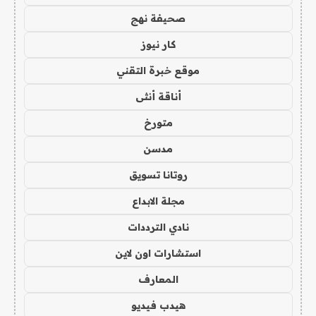
صحيفة نهج
كار نيوز
موقع خبرة التقني
أناقة أنثى
متورخ
مدسن
روتانا تسويق
مجلة الابداع
نادي الترددات
استشارات اون لاين
المعارف
هيدب فيديو