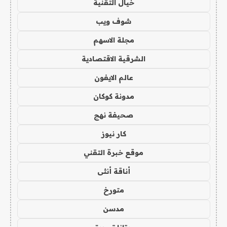
خيال التقنية
شوف ويب
مجلة الاسهم
الشرقية الاقتصادية
عالم الايفون
مدونة كوكان
صحيفة نهج
كار نيوز
موقع خبرة التقني
أناقة أنثى
متورخ
مدسن