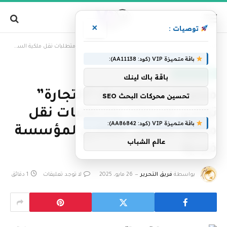
×
توصيات :
»
الرئيسية
محليات السعودية: “التجارة” توضح إجراءات ومتطلبات نقل ملكية السجل التجاري لمؤسسة فردية
باقة متميزة VIP (كود: AA11138):
أخبار السعودية
باقة باك لينك
محليات السعودية: “التجارة”
تحسين محركات البحث SEO
توضح إجراءات ومتطلبات نقل
باقة متميزة VIP (كود: AA86842):
ملكية السجل التجاري لمؤسسة
عالم الشباب
فردية
بواسطة
فريق التحرير
26 مايو، 2025
لا توجد تعليقات
1 دقائق