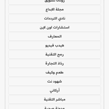
روتانا تسويق
مجلة الابداع
نادي الترددات
استشارات اون لاين
المعارف
هيدب فيديو
رمح التقنية
رذاذ التجارة
طعم وكيف
شهود نت
أركاني
مباشر التقنية
مدونة صحبة