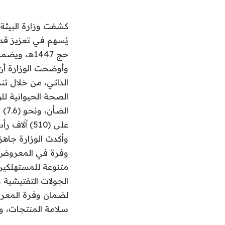
كشفت وزارة البيئة و
يُسهم في تعزيز قدر
حج 1447هـ، ويضمن توفر احتياجاتهم من الأضاحي بجودة عالية.
وأوضحت الوزارة أن ق
الذاتي، من خلال تن
على (510) آلاف رأس من البقر.
وأكدت الوزارة جاهز
وفرة في المعروض و
متنوعة للمستهلكين،
الجولات التفتيشية و
لضمان وفرة المعروض
سلامة المنتجات، 