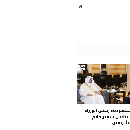
موقع
الويب
سعودية: رئيس الوزراء
يستقبل سفير خادم
لشريفين