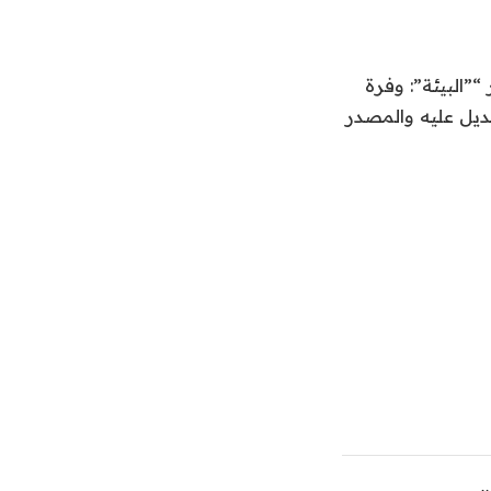
“”البيئة”: وفرة
ياجات ضيوف الرحمن خلال موسم حج 1447هـ” والتعديل عليه والمصدر