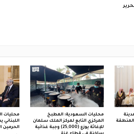
حرير
دينة
محليات السعودية: المطبخ
محليات ال
 المنطقة
المركزي التابع لمركز الملك سلمان
اللبناني 
للإغاثة يوزع (25,000) وجبة غذائية
الحرمين ا
ساخنة في قطاع غزة