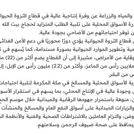
المياه والزراعة عن وفرة إنتاجية عالية في قطاع الثروة الحيوان
ة الأسواق المحلية على تلبية الطلب المتزايد لحجاج بيت الله
طاع الثروة الحيوانية يؤدي دورًا محوريًا في دعم الأمن الغذائي
مية وتطوير الموارد الحيوانية بصورة مستدامة، كما يُسهم في 
الصحة الحيوانية لل
الضأن، ونحو (7.6) ملايين رأس من الماعز، وأكثر من (2.2) مل
ية الأسواق المحلية والمسالخ في مكة المكرمة لتلبية احتياج
جودة عالية في الإنتاج المحلي، بما يسهم في استقرار الأسوا
 منوهة باستمرار جهودها الرقابية والميدانية خلال موسم الحج
الزيارات الميدانية على أسواق النفع العام والمسالخ والمنشآت ذ
، والتزام العاملين بالاشتراطات الصحية والفنية والأنظمة ا
ويحافظ على صحة ضيوف الرحمن وسلامتهم.