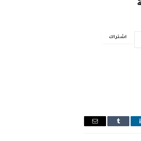
ة
اشتراك
ينكدإن
Tumblr
البريد
الإلكتروني