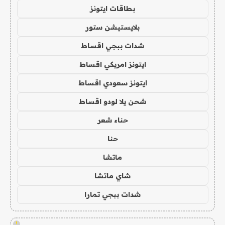
بطاقات ايتونز
بلايستيشن ستور
شدات ببجي اقساط
ايتونز امريكي اقساط
ايتونز سعودي اقساط
شحن يلا لودو اقساط
حناء شعر
حنا
ماتشا
شاي ماتشا
شدات ببجي تمارا
!