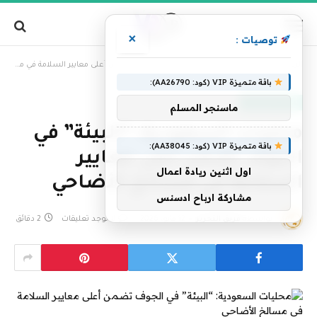
×
توصيات :
»
الرئيسية
محليات السعودية: “البيئة” في الجوف تضمن أعلى معايير السلامة في مسالخ الأضاحي
باقة متميزة VIP (كود: AA26790):
أخبار السعودية
ماسنجر المسلم
محليات السعودية: “البيئة” في
باقة متميزة VIP (كود: AA38045):
الجوف تضمن أعلى معايير
اول اثنين ريادة اعمال
السلامة في مسالخ الأضاحي
مشاركة ارباح ادسنس
بواسطة
فريق التحرير
12 مايو، 2026
لا توجد تعليقات
2 دقائق