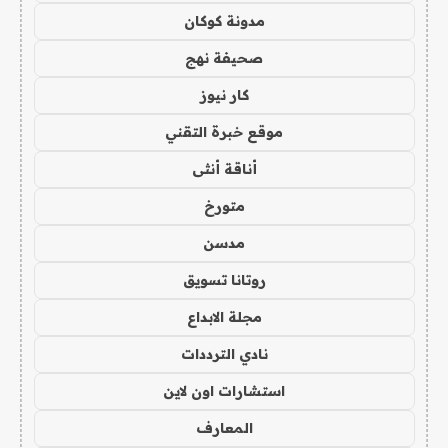
مدونة كوكان
صحيفة نهج
كار نيوز
موقع خبرة التقني
أناقة أنثى
متورخ
مدسن
روتانا تسويق
مجلة الابداع
نادي الترددات
استشارات اون لاين
المعارف