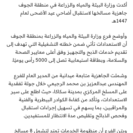
أكدت وزارة البيئة والمياه والزراعة في منطقة الجوف
جاهزية مسالخها لاستقبال أضاحي عيد الأضحى لعام
1447هـ.
وأوضح فرع وزارة البيئة والمياه والزراعة بمنطقة الجوف
أن الاستعدادات تأتي ضمن خطته التشغيلية التي تهدف إلى
تقديم خدمات الذبح والتجهيز وفق أعلى معايير الصحة
والسلامة، وبطاقة استيعابية تصل إلى 5000 رأس يوميًا.
وشملت الجاهزية متابعة ميدانية من المدير العام للفرع
المهندس عبدالعزيز بن محمد الرجيعي خلال جولة تفقدية
على المسلخ المركزي بمدينة سكاكا، حيث اطلع على سير
الاستعدادات، وتأكد من كفاءة الكوادر البيطرية والفنية
والمراقبين، بما يسهم في تسهيل إجراءات استقبال
وفحص الذبائح وتقليص مدة الانتظار للمستفيدين.
وبيّن الفرع أن منظومة الخدمات تمتد لتشمل 8 مسالخ