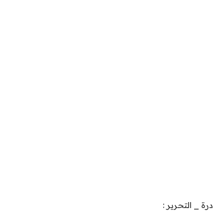
درة _ التحرير :