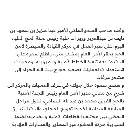
وقف صاحب السمو الملكي الأمير عبدالعزيز بن سعود بن
نايف بن عبدالعزيز وزير الداخلية رئيس لجنة الحج العليا،
اليوم، على سير العمل في مركز القيادة والسيطرة لأمن
الحج بمقر الأمن العام بمشعر منى، واطلع سموه على
آليات متابعة تنفيذ الخطط الأمنية والمرورية، ومجريات
الاستعدادات لعمليات تصعيد حجاج بيت الله الحرام إلى
مشعر عرفات.
واستمع سموه خلال جولته في غرف العمليات بالمركز إلى
شرحٍ من معالي مدير الأمن العام رئيس اللجنة الأمنية
بالحج الفريق محمد بن عبدالله البسامي، تناول مراحل
المتابعة الميدانية لخطط تفويج الحجاج، وآليات التنسيق
اللحظي بين مختلف القطاعات الأمنية والخدمية؛ لضمان
انسيابية حركة الحشود عبر المحاور والمسارات المؤدية