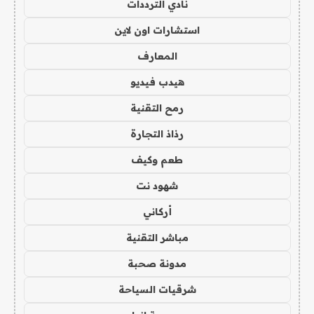
نادي الترددات
استشارات اون لاين
المعارف
هيدب فيديو
رمح التقنية
رذاذ التجارة
طعم وكيف
شهود نت
أركاني
مباشر التقنية
مدونة صحبة
شرقيات السياحة