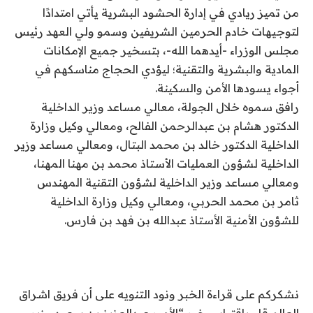
من تميز ريادي في إدارة الحشود البشرية يأتي امتدادًا
لتوجيهات خادم الحرمين الشريفين وسمو ولي العهد رئيس
مجلس الوزراء -أيدهما الله-، بتسخير جميع الإمكانات
المادية والبشرية والتقنية؛ ليؤدي الحجاج مناسكهم في
أجواء يسودها الأمن والسكينة.
رافق سموه خلال الجولة، معالي مساعد وزير الداخلية
الدكتور هشام بن عبدالرحمن الفالح، ومعالي وكيل وزارة
الداخلية الدكتور خالد بن محمد البتال، ومعالي مساعد وزير
الداخلية لشؤون العمليات الأستاذ محمد بن مهنا المهنا،
ومعالي مساعد وزير الداخلية لشؤون التقنية المهندس
ثامر بن محمد الحربي، ومعالي وكيل وزارة الداخلية
للشؤون الأمنية الأستاذ عبدالله بن فهد بن فارس.
نشكركم على قراءة الخبر ونود التنويه على أن فريق اشراق
العالم قام باقتباس خبر “الأمير عبدالعزيز بن سعود وزير