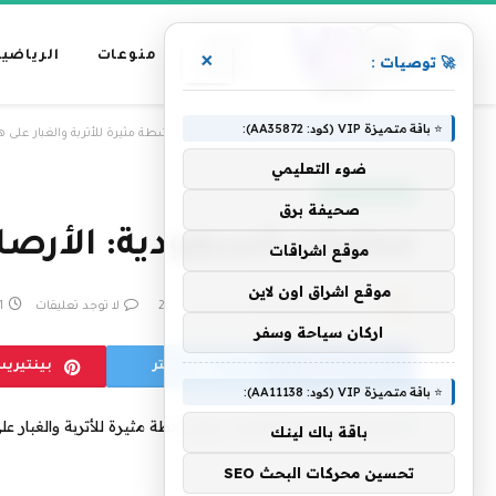
عناوين
منوعات
الرياضية
×
🚀 توصيات :
رئيسية
⭐ باقة متميزة VIP (كود: AA35872):
»
الرئيسية
محليات السعودية: الأرصاد: رياح نشطة مثيرة للأتربة والغبار على 
ضوء التعليمي
أخبار السعودية
صحيفة برق
محليات السعودية: الأرصاد
موقع اشراقات
موقع اشراق اون لاين
بواسطة
فريق التحرير
24 مايو، 2026
لا توجد تعليقات
1 دقائ
اركان سياحة وسفر
فيسبوك
تويتر
بينتيري
⭐ باقة متميزة VIP (كود: AA11138):
باقة باك لينك
تحسين محركات البحث SEO