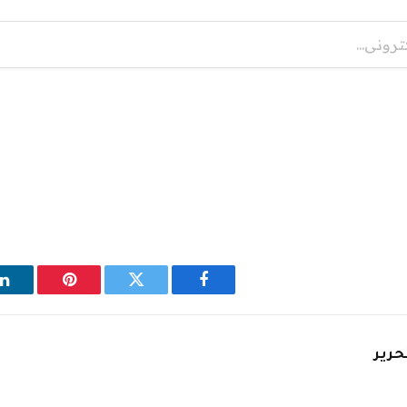
فيسبوك
تويتر
بينتيريست
ل
حرير