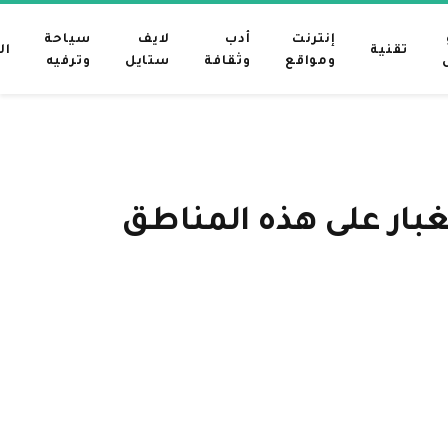
إنترنت
أدب
لايف
سياحة
تقنية
ال
ومواقع
وثقافة
ستايل
وترفيه
غبار على هذه المناطق