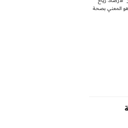
الأرصاد: رياح
 هو المعني بصحة
ة