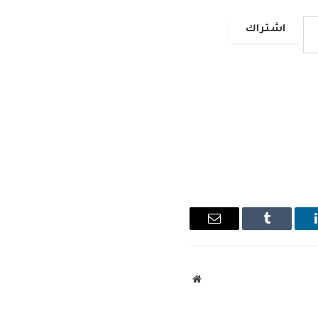
اشتراك
ينكدإن
Tumblr
البريد
الإلكتروني
موقع
الويب