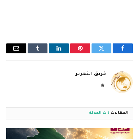
فيسبوك
تويتر
بينتيريست
لينكدإن
Tumblr
البريد
الإلكترو
فريق التحرير
موقع
الويب
المقالات
ذات الصلة