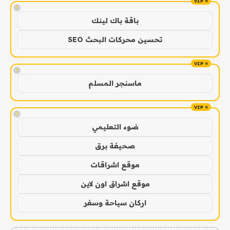
!
باقة باك لينك
تحسين محركات البحث SEO
!
ماسنجر المسلم
!
ضوء التعليمي
صحيفة برق
موقع اشراقات
موقع اشراق اون لاين
اركان سياحة وسفر