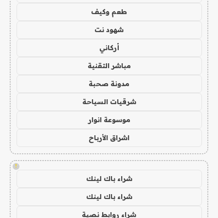
طعم وكيف
شهود نت
أركاني
مباشر التقنية
مدونة صحبة
شرقيات السياحة
موسوعة انوار
اشراق الأرباح
!
شراء باك لينك
شراء باك لينك
شراء روابط نصية