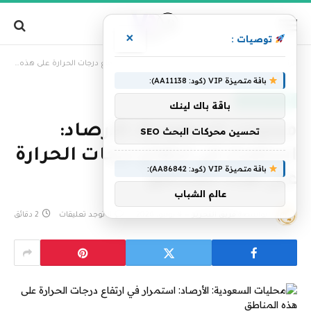
×
توصيات :
»
الرئيسية
محليات السعودية: الأرصاد: استمرار في ارتفاع درجات الحرارة على هذه المناطق
باقة متميزة VIP (كود: AA11138):
أخبار السعودية
باقة باك لينك
محليات السعودية: الأرصاد:
تحسين محركات البحث SEO
استمرار في ارتفاع درجات الحرارة
باقة متميزة VIP (كود: AA86842):
على هذه المناطق
عالم الشباب
بواسطة
فريق التحرير
4 يونيو، 2026
لا توجد تعليقات
2 دقائق