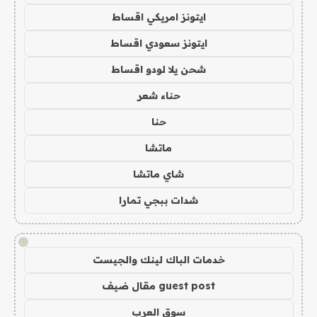
ايتونز امريكي اقساط
ايتونز سعودي اقساط
شحن يلا لودو اقساط
حناء شعر
حنا
ماتشا
شاي ماتشا
شدات ببجي تمارا
!
خدمات الباك لينك والجيست
guest post مقال ضيف
سوق العرب