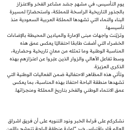
يوم التأسيس، في مشهدٍ جسّد مشاعر الفخر والاعتزاز
بالجذور التاريخية الراسخة للمملكة، واستحضارًا لمسيرة
البناء والنماء التي تشهدها المملكة العربية السعودية منذ
تأسيسها.
وتزيّنت واجهات مبنى الإمارة والميادين المحيطة بالإضاءات
الخضراء التي أضفت طابعًا احتفاليًا يعكس عمق هذه
المناسبة الوطنية وما تمثله من معانٍ تاريخية وحضارية،
وسط تفاعل الأهالي والزوار الذين عبّروا عن اعتزازهم بهذه
الذكرى العزيزة.
وتأتي هذه المظاهر الاحتفالية ضمن الفعاليات الوطنية التي
تشهدها منطقة الباحة احتفاءً بهذه المناسبة، بما يعكس
عمق الانتماء الوطني والفخر بتاريخ المملكة ومنجزاتها.
نشكركم على قراءة الخبر ونود التنويه على أن فريق اشراق
العالم قام باقتباس خبر “إمارة منطقة الباحة تتوشح باللون