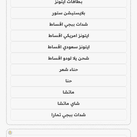
بطاقات ايتونز
بلايستيشن ستور
شدات ببجي اقساط
ايتونز امريكي اقساط
ايتونز سعودي اقساط
شحن يلا لودو اقساط
حناء شعر
حنا
ماتشا
شاي ماتشا
شدات ببجي تمارا
!