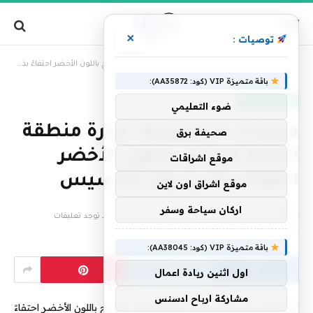
×
توصيات :
»
الرئيسية
محليات السعودية: إمارة منطقة الباحة تتوشح باللون الأخضر احتفاءً بذكرى يوم التأسيس
باقة متميزة VIP (كود: AA35872):
أخبار السعودية
ضوء التعليمي
محليات السعودية: إمارة منطقة
صحيفة برق
الباحة تتوشح باللون الأخضر
موقع اشراقات
احتفاءً بذكرى يوم التأسيس
موقع اشراق اون لاين
اركان سياحة وسفر
بواسطة
فريق التحرير
22 فبراير، 2026
لا توجد تعليقات
1 دقائق
باقة متميزة VIP (كود: AA38045):
اول اثنين ريادة اعمال
مشاركة ارباح ادسنس