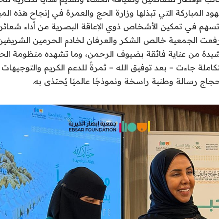
هود المباركة التي تبذلها وزارة الحج والعمرة في إنجاح هذه المبا
هم في تمكين الأشخاص ذوي الإعاقة البصرية من أداء شعائره
 رفعت الجمعية خالص الشكر والعرفان لخادم الحرمين الشريفي
الرشيدة من عناية فائقة بضيوف الرحمن، وما تشهده منظومة ال
لة جاءت – بعد توفيق الله – ثمرةً للدعم الكريم والتوجيهات 
ج رسالة وطنية راسخة ونموذجًا عالميًا يُحتذى به.