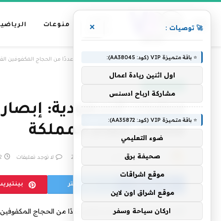
عناوين
منوعات
الرياضية
×
🚀 توصيات :
رئيسية
⭐ باقة متميزة VIP (كود: AA38045):
»
الرئيسية
محليات السعودية: إبصار تستقبل عددًا من الحجاج المكفوفين الق
اول اثنين ريادة اعمال
أخبار السعودية
مشاركة ارباح ادسنس
محليات السعودية: إبصار 
⭐ باقة متميزة VIP (كود: AA35872):
مختلف أنحاء المملكة
ضوء التعليمي
صحيفة برق
بواسطة
فريق التحرير
23 مايو، 2026
لا توجد تعليقات
2 دقا
موقع اشراقات
فيسبوك
تويتر
بينتيري
موقع اشراق اون لاين
اركان سياحة وسفر