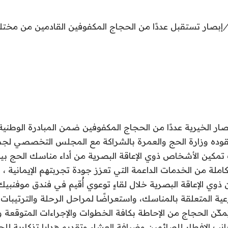
/
إبصار تستقبل عددًا من الحجاج المكفوفين القادمين من مختل
ار الخيرية عددًا من الحجاج المكفوفين ضمن المبادرة الوطن
 تقوده وزارة الحج والعمرة بالشراكة مع المجلس التخصصي ل
 تمكين الأشخاص ذوي الإعاقة البصرية من أداء مناسك الحج بي
ملة من الخدمات الداعمة التي تعزز جودة تجربتهم الإيمانية ،
وي الإعاقة البصرية خلال لقاءٍ توعوي أُقيم في فندق موفنب
عية المتعلقة بالمناسك، واستعراضًا لمراحل الرحلة والترتيبات 
ُمكّن الحجاج من الإحاطة بكافة الخطوات والإجراءات المتوقعة و
جانب الإفطار للصائمين وضيافة العشاء وتقديم هدايا تذكارية لل