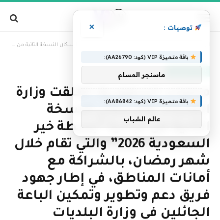
×
توصيات :
»
الرئيسية
محليات السعودية: أطلقت وزارة البلديات والإسكان النسخة الثانية من مبادرة “بسطة خير السعودية 2026” والتي تقام خلال شهر رمضان، بالشراكة مع أمانات المناطق، في إطار جهود فريق دعم وتطوير وتمكين الباعة الجائلين في وزارة البلديات والاسكان لتنظيم نشاط الباعة الجائلين وتمكينهم، وتوفير مواقع بيع معتمدة تسهم في رفع جودة الممارسة وتحسين تجربة الزوار، بما يعزز مستهدفات تحسين المشهد الحضري وجودة الحياة في مدن المملكة. وأوضحت الوزارة أن المبادرة تنطلق بواقع خمسة مواقع لكل أمانة، بمستهدف يصل إلى 350 منفذ بيع لكل أمانة، مع تخصيص موقعين على الأقل في كل أمانة لمسار الاستدامة، بما يضمن استمرار تشغيل هذه المواقع بعد انتهاء شهر رمضان، ويعزز انتقال المبادرة من نشاط موسمي إلى نموذج منظم قابل للتوسع والتطبيق المستدام. وبيّنت الوزارة أن النسخة الثانية ترتكز على تنظيم مواقع البيع وفق اشتراطات واضحة ومعايير تشغيل موحدة، تسهم في رفع مستوى الامتثال داخل المواقع المعتمدة، وتعزيز السلامة للبائعين والزوار، إلى جانب تطبيق رقابة ميدانية مستمرة لضمان الالتزام بالمتطلبات النظامية والصحية. وأكّدت الوزارة أن المبادرة تسهم في تعزيز الصورة الحضارية للبسطات المرخصة بوصفها نموذجًا منظمًا يعكس هوية المدن ويحسن المشهد العام، من خلال توحيد عناصر الهوية البصرية داخل المواقع مع مراعاة الخصوصية المحلية لكل منطقة، بما يتيح فرصًا اقتصادية أكثر استدامة للمشاركين، ويفتح مسارًا تدريجيًا للتحول من أنشطة غير منظمة إلى ممارسة رسمية ضمن أطر تنظيمية واضحة، الأمر الذي ينعكس على استقرار الدخل، وتحسين جودة الخدمة، وتعزيز موثوقية التجربة. وأشارت الوزارة إلى أن اختيار مواقع المبادرة يتم وفق معايير ترتبط بحيوية المكان وملاءمته للكثافة السكانية، وقربه من الوجهات العامة مثل الحدائق والساحات العامة والواجهات البحرية، وتوفر الخدمات الأساسية، مع قابلية التنظيم طويل الأمد بما يحقق انسيابية الحركة ووضوح مسارات التشغيل والرقابة، كما يُراعى في اختيار المشاركين استيفاء المتطلبات النظامية والصحية، وتحديد النشاط بوضوح، ورفع مستوى الالتزام. يُذكر أن النسخة الأولى من مبادرة “بسطة خير السعودية 2025” شهدت مشاركة 1732 بائعًا، واستقبال نحو 814 ألف زائر، إلى جانب تحقيق نسبة استدامة بلغت 30% بعد انتهاء المبادرة، وتسجيل مستويات رضا وصلت إلى 90% لدى المشاركين والزوار، ما يعكس أثرها الاقتصادي والاجتماعي، ويدعم توجه الوزارة نحو تطوير نموذج منظّم ومستدام لتمكين الباعة الجائلين في مختلف مناطق المملكة.
باقة متميزة VIP (كود: AA26790):
أخبار السعودية
ماسنجر المسلم
محليات السعودية: أطلقت وزارة
باقة متميزة VIP (كود: AA86842):
البلديات والإسكان النسخة
عالم الشباب
الثانية من مبادرة “بسطة خير
السعودية 2026” والتي تقام خلال
شهر رمضان، بالشراكة مع
أمانات المناطق، في إطار جهود
فريق دعم وتطوير وتمكين الباعة
الجائلين في وزارة البلديات