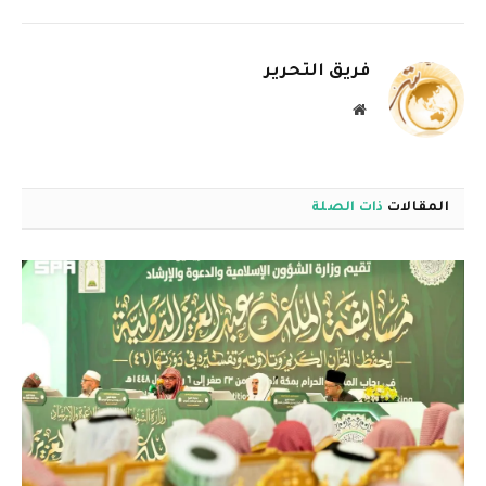
الإلكترو
فريق التحرير
موقع
الويب
المقالات
ذات الصلة