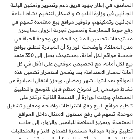
المناطق، في إطار جهود فريق دعم وتطوير وتمكين الباعة
الجائلين في وزارة البلديات والاسكان لتنظيم نشاط الباعة
الجائلين وتمكينهم، وتوفير مواقع بيع معتمدة تسهم في
رفع جودة الممارسة وتحسين تجربة الزوار، بما يعزز
مستهدفات تحسين المشهد الحضري وجودة الحياة في
مدن المملكة. وأوضحت الوزارة أن المبادرة تنطلق بواقع
خمسة مواقع لكل أمانة، بمستهدف يصل إلى 350 منفذ
بيع لكل أمانة، مع تخصيص موقعين على الأقل في كل
أمانة لمسار الاستدامة، بما يضمن استمرار تشغيل هذه
المواقع بعد انتهاء شهر رمضان، ويعزز انتقال المبادرة من
نشاط موسمي إلى نموذج منظم قابل للتوسع والتطبيق
المستدام. وبيّنت الوزارة أن النسخة الثانية ترتكز على
تنظيم مواقع البيع وفق اشتراطات واضحة ومعايير تشغيل
موحدة، تسهم في رفع مستوى الامتثال داخل المواقع
المعتمدة، وتعزيز السلامة للبائعين والزوار، إلى جانب
تطبيق رقابة ميدانية مستمرة لضمان الالتزام بالمتطلبات
النظامية والصحية. وأكّدت الوزارة أن المبادرة تسهم في