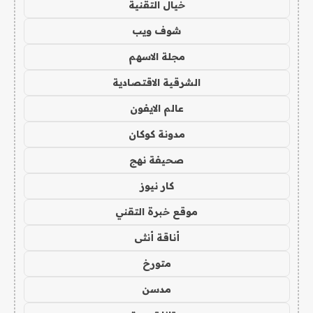
خيال التقنية
شوف ويب
مجلة الاسهم
الشرقية الاقتصادية
عالم الايفون
مدونة كوكان
صحيفة نهج
كار نيوز
موقع خبرة التقني
أناقة أنثى
متورخ
مدسن