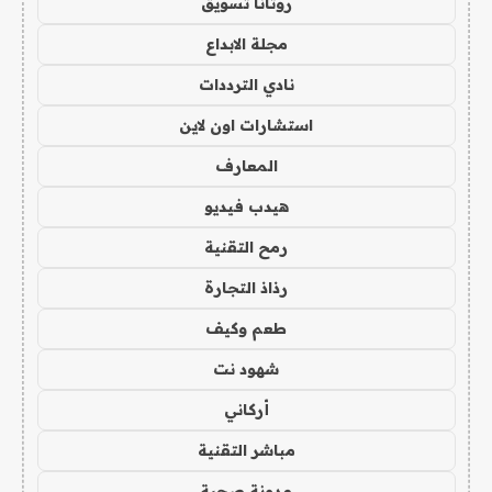
روتانا تسويق
مجلة الابداع
نادي الترددات
استشارات اون لاين
المعارف
هيدب فيديو
رمح التقنية
رذاذ التجارة
طعم وكيف
شهود نت
أركاني
مباشر التقنية
مدونة صحبة