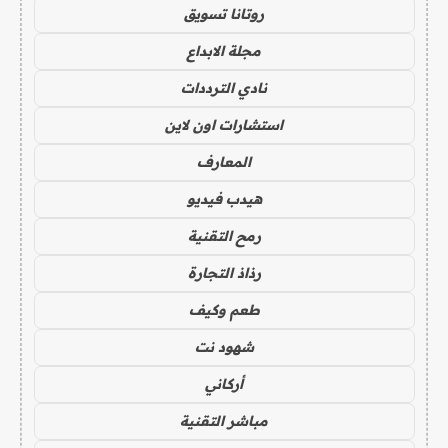
روتانا تسويق
مجلة الابداع
نادي الترددات
استشارات اون لاين
المعارف
هيدب فيديو
رمح التقنية
رذاذ التجارة
طعم وكيف
شهود نت
أركاني
مباشر التقنية