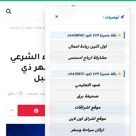
×
توصيات :
»
الرئيسية
مجلس الإمارات للإفتاء الشرعي يعلن عن تحرِّي هلال شهر ذي الحجة مساء الأحد المقبل
باقة متميزة VIP (كود: AA38045):
الإمارات اليوم
اول اثنين ريادة اعمال
مجلس الإمارات للإفتاء الشرعي
مشاركة ارباح ادسنس
يعلن عن تحرِّي هلال شهر ذي
باقة متميزة VIP (كود: AA35872):
الحجة مساء الأحد المقبل
ضوء التعليمي
بواسطة
فريق التحرير
12 مايو، 2026
لا توجد تعليقات
1 دقائق
صحيفة برق
موقع اشراقات
موقع اشراق اون لاين
اركان سياحة وسفر