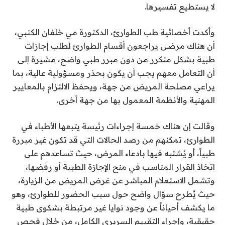
لا يستطيع تفسيرها.
وأكدت أخصائية طب الطوارئ، الدكتورة مي خلفان الكتبي،
أن هناك مرضى يراجعون أقسام الطوارئ لطلب إجازات
طبية بشكل متكرر من دون مبرر طبي واضح، مشيرة إلى
أن التعامل معهم يجب أن يكون بحذر ومسؤولية عالية، بما
يراعي مصلحة المريض من جهة، ويحفظ الالتزام بالمعايير
المهنية والأنظمة المعمول بها من جهة أخرى.
وقالت إن هناك خمسة إجراءات رئيسة يتبعها الأطباء في
الطوارئ، تمكنهم من رصد الحالات التي قد تكون غير مبررة
طبياً، أو يُشتبه فيها بادعاء المرض، حيث تساعدهم على
اتخاذ القرار المناسب في منح الإجازة الطبية أو رفضها،
وتشمل الاستعلام المباشر عن غرض المريض من الزيارة،
حيث يُطرح سؤال واضح حول سبب الحضور للطوارئ، وهو
ما يكشف أحياناً عن وجود نوايا غير مرتبطة بشكوى طبية
حقيقية، وإجراء التقييم السريري الكامل، من خلال فحص