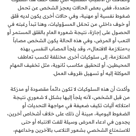
متعددة، ففي بعض الحالات يعجز الشخص عن تحمل
ضغوط نفسية أو مهنية، وفي حالات أخرى يكون لديه قلق
أو خوف داخلي من تحمّل المسؤوليات، وهنا تبدأ رغبته في
الحصول على إجازة، نتيجة شعوره العام بالقلق المستمر أو
التعب أو المرض، وفي هذه الحالة يكون الشخص مصاباً
بـ«متلازمة الافتعال»، وقد يلجأ المصاب النفسي بهذه
المتلازمة، إلى سلوكيات أخرى مختلفة لكسب تعاطف
المحيطين، أو لتحقيق مكاسب ثانوية، مثل تخفيف المهام
الموكلة إليه أو تسهيل ظروف العمل.
وأكدت أن هذه السلوكيات لا تكون دائماً مقصودة أو مدرَكة
من قبل الشخص، لأنه يلجأ إليها بشكل لا شعوري نتيجة
امتلاكه آليات تكيف ضعيفة في مواجهة التحديات أو
الضغوط اليومية، مبينة أن ذلك على خلاف أشخاص آخرين،
يجدون في ادعاء المرض وسيلة للفت الانتباه أو حتى
للاستمتاع الشخصي بشعور التلاعب بالآخرين وخداعهم،