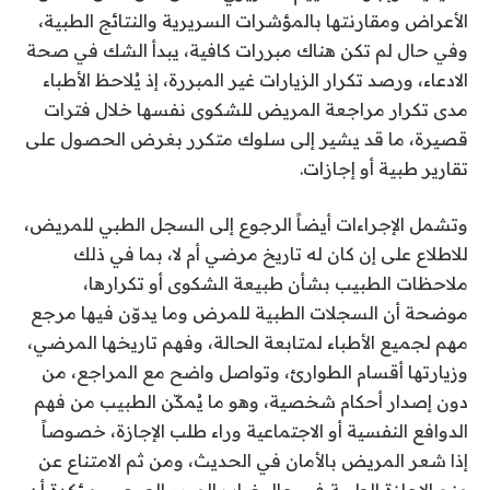
الأعراض ومقارنتها بالمؤشرات السريرية والنتائج الطبية،
وفي حال لم تكن هناك مبررات كافية، يبدأ الشك في صحة
الادعاء، ورصد تكرار الزيارات غير المبررة، إذ يُلاحظ الأطباء
مدى تكرار مراجعة المريض للشكوى نفسها خلال فترات
قصيرة، ما قد يشير إلى سلوك متكرر بغرض الحصول على
تقارير طبية أو إجازات.
وتشمل الإجراءات أيضاً الرجوع إلى السجل الطبي للمريض،
للاطلاع على إن كان له تاريخ مرضي أم لا، بما في ذلك
ملاحظات الطبيب بشأن طبيعة الشكوى أو تكرارها،
موضحة أن السجلات الطبية للمرض وما يدوّن فيها مرجع
مهم لجميع الأطباء لمتابعة الحالة، وفهم تاريخها المرضي،
وزيارتها أقسام الطوارئ، وتواصل واضح مع المراجع، من
دون إصدار أحكام شخصية، وهو ما يُمكّن الطبيب من فهم
الدوافع النفسية أو الاجتماعية وراء طلب الإجازة، خصوصاً
إذا شعر المريض بالأمان في الحديث، ومن ثم الامتناع عن