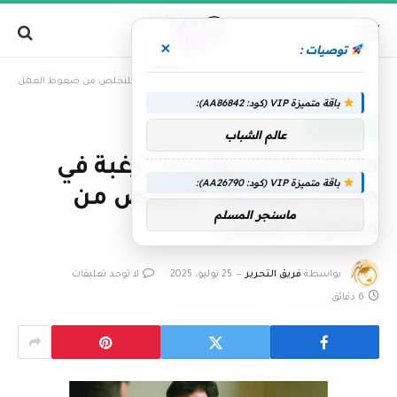
×
توصيات :
»
الرئيسية
«متلازمة الافتعال».. رغبة في «إجازة مرضية» للتخلص من ضغوط العمل
باقة متميزة VIP (كود: AA86842):
الإمارات اليوم
عالم الشباب
«متلازمة الافتعال».. رغبة في
باقة متميزة VIP (كود: AA26790):
«إجازة مرضية» للتخلص من
ماسنجر المسلم
ضغوط العمل
بواسطة
فريق التحرير
25 يوليو، 2025
لا توجد تعليقات
6 دقائق