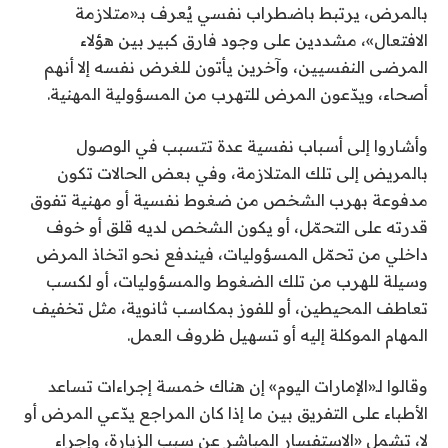
بالمرض، يرتبط باضطراب نفسي يُعرف بـ«متلازمة
الافتعال»، مشددين على وجود فارق كبير بين هؤلاء
المرضى النفسيين، وآخرين يأتون للغرض نفسه إلا أنهم
أصحاء، ويدّعون المرض للتهرب من المسؤولية المهنية.
وأشاروا إلى أسباب نفسية عدة تتسبب في الوصول
بالمريض إلى تلك المتلازمة، وفي بعض الحالات تكون
مدفوعة بهرب الشخص من ضغوط نفسية أو مهنية تفوق
قدرته على التحمّل، أو يكون الشخص لديه قلق أو خوف
داخلي من تحمّل المسؤوليات، فيندفع نحو اتخاذ المرض
وسيلة للهرب من تلك الضغوط والمسؤوليات، أو لكسب
تعاطف المحيطين، أو للفوز بمكاسب ثانوية، مثل تخفيف
المهام الموكلة إليه أو تسهيل ظروف العمل.
وقالوا لـ«الإمارات اليوم» إن هناك خمسة إجراءات تساعد
الأطباء على التفريق بين ما إذا كان المراجع يدّعي المرض أو
لا، تشمل «الاستفسار المباشر عن سبب الزيارة، وإجراء