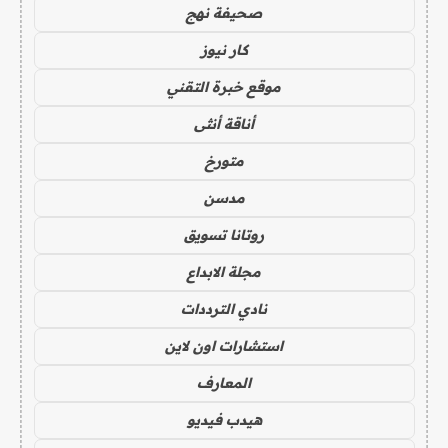
صحيفة نهج
كار نيوز
موقع خبرة التقني
أناقة أنثى
متورخ
مدسن
روتانا تسويق
مجلة الابداع
نادي الترددات
استشارات اون لاين
المعارف
هيدب فيديو