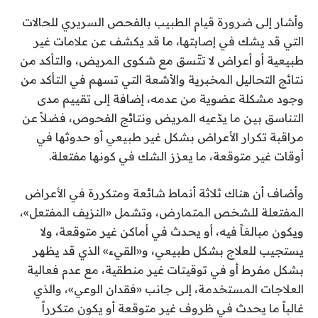
وأشار إلى ضرورة قيام الطبيب بالفحص السريري للحالات
التي قد يشك في إصابتها، ما قد يكشف عن علامات غير
طبيعية أو أعراض لا تتّسق مع شكوى المريض، والتأكد من
نتائج التحاليل المخبرية والأشعة التي تسهم في التأكد من
وجود مشكلة عضوية من عدمه، إضافة إلى تقييم مدى
التناسق بين ما يدّعيه المريض ونتائج الفحوص، فضلاً عن
مراقبة تكرار الأعراض بشكل غير طبيعي أو حدوثها في
أوقات غير متوقعة، ما يعزز الشك في كونها مفتعلة.
وأضاف أن هناك ثلاثة أنماط شائعة ومتكررة في الأعراض
المفتعلة للشخص المتمارض، وتشمل «النزيف المفتعل»،
ويكون مبالغاً فيه، أو يحدث في أماكن غير متوقعة، ولا
يستجيب للعلاج بشكل طبيعي، و«القيء» الذي قد يظهر
بشكل مفرط أو في توقيتات غير منطقية، مع عدم فعالية
العلاجات المستخدمة، إلى جانب «فقدان الوعي»، والذي
غالباً ما يحدث في ظروف غير متوقعة أو يكون متكرراً