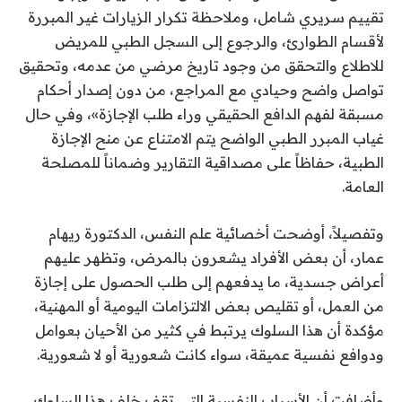
تقييم سريري شامل، وملاحظة تكرار الزيارات غير المبررة
لأقسام الطوارئ، والرجوع إلى السجل الطبي للمريض
للاطلاع والتحقق من وجود تاريخ مرضي من عدمه، وتحقيق
تواصل واضح وحيادي مع المراجع، من دون إصدار أحكام
مسبقة لفهم الدافع الحقيقي وراء طلب الإجازة»، وفي حال
غياب المبرر الطبي الواضح يتم الامتناع عن منح الإجازة
الطبية، حفاظاً على مصداقية التقارير وضماناً للمصلحة
العامة.
وتفصيلاً، أوضحت أخصائية علم النفس، الدكتورة ريهام
عمار، أن بعض الأفراد يشعرون بالمرض، وتظهر عليهم
أعراض جسدية، ما يدفعهم إلى طلب الحصول على إجازة
من العمل، أو تقليص بعض الالتزامات اليومية أو المهنية،
مؤكدة أن هذا السلوك يرتبط في كثير من الأحيان بعوامل
ودوافع نفسية عميقة، سواء كانت شعورية أو لا شعورية.
وأضافت أن الأسباب النفسية التي تقف خلف هذا السلوك