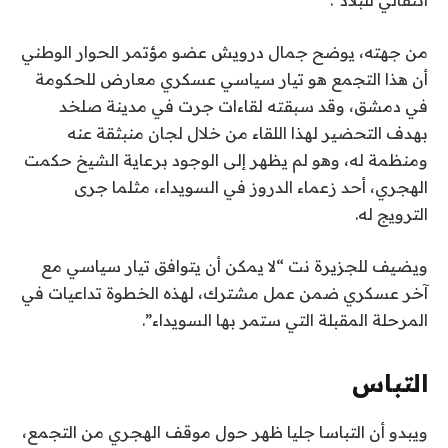
انتقالي للبلاد”.
من جهته، يوضح جمال درويش عضو مؤتمر الحوار الوطني
أن هذا التجمع هو تيار سياسي عسكري معارض للحكومة
في دمشق، وقد سبقته لقاءات جرت في مدينة صلخد
بهدف التحضير لهذا اللقاء من خلال لجان منبثقة عنه
ومنظمة له، وهو لم يظهر إلى الوجود برعاية الشيخ حكمت
الهجري، أحد زعماء الدروز في السويداء، مثلما جرى
الترويج له.
ويضيف للجزيرة نت “لا يمكن أن يتوافق تيار سياسي مع
آخر عسكري ضمن عمل مشترك، لهذه الخطوة تداعيات في
المرحلة المقبلة التي ستمر بها السويداء”.
التباس
ويبدو أن التباسا جليا ظهر حول موقف الهجري من التجمع،