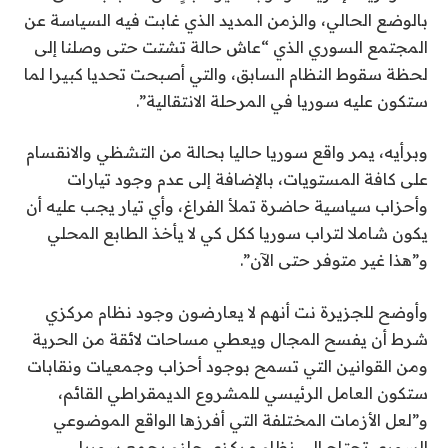
بالوضع الحالي، والزمن المديد الذي غابت فيه السياسة عن
المجتمع السوري الذي “عاش حالة تشتت حتى وصلنا إلى
لحظة سقوط النظام السابق، والتي أصبحت تحديا كبيرا لما
ستكون عليه سوريا في المرحلة الانتقالية”.
وبرأيه، يمر واقع سوريا حاليا بحالة من التشظي والانقسام
على كافة المستويات، بالإضافة إلى عدم وجود تيارات
وأحزاب سياسية حاضرة تملأ الفراغ، وأي تيار يجب عليه أن
يكون شاملا لتراب سوريا ككل كي لا يأخذ الطابع المحلي
و”هذا غير متوفر حتى الآن”.
وأوضح للجزيرة نت أنهم لا يعارضون وجود نظام مركزي
شرط أن يفسح المجال ويعطي مساحات لائقة من الحرية
ومن القوانين التي تسمح بوجود أحزاب وجمعيات ونقابات
ستكون العامل الرئيسي للمشروع الديمقراطي القائم،
و”لعل الأزمات المختلفة التي أفرزها الواقع الموضوعي
السوري تحتاج إلى نظام مركزي حازم يجمع سوريا