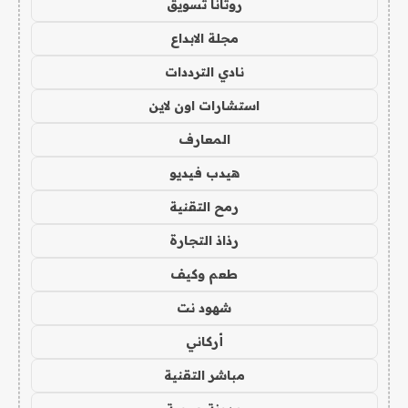
روتانا تسويق
مجلة الابداع
نادي الترددات
استشارات اون لاين
المعارف
هيدب فيديو
رمح التقنية
رذاذ التجارة
طعم وكيف
شهود نت
أركاني
مباشر التقنية