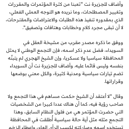
وأضاف للجزيرة نت “تعبنا من كثرة المؤتمرات والمقررات
وتغيير المصطلحات، وما نريده هو التوجه العملي الفعلي،
الذي بمقدوره تنفيذ هذه الطلبات والاعتراضات والمقترحات،
لا أن تبقى مجرد كلام وخطابات وهتافات وتصفيق”.
ووفق ما ذكره مصدر مقرب من مشيخة العقل في
السويداء، فضل عدم ذكر اسمه، فإن التجمع الوطني لا يمثل
المحافظة سياسيا ولا عسكريا، وإن الشيخ الهجري لم يتبنَّه
بنفسه وليس قائما عليه. وأضاف للجزيرة نت أن السويداء
تضم تيارات سياسية ومدنية كثيرة، والكل معني بوضعها
وقراراتها.
وقال “لا أعتقد أن الشيخ حكمت مساهم في هذا التجمع ولا
صاحب رؤية فيه، كما أن هناك عددا كبيرا من الشخصيات
التي حضرت المؤتمر هي من فلول النظام السابق، وهذا
التجمع مثله مثل أية حالة سياسية أُطلقت في المحافظة
تستخدم اسمه ومباركته لكسب الرأي العام، وإعطاء الزخم