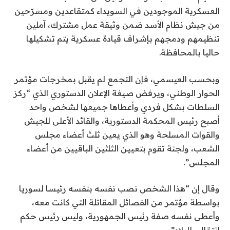
العسكرية الموجودين في السويداء كمتقاعدين ومسرّحين
من جيش نظام الأسد ضمن وثيقة عمل مشترك، آملين
تنظيمهم ودمجهم بإشراف قيادة عسكرية يتم تشكيلها
حاليا بالمحافظة.
وبحسب العيسمي، فإن التجمع لم يقبل بمخرجات مؤتمر
الحوار الوطني، ويرفض صيغة الإعلان الدستوري الذي “ركز
السلطات بشكل فردي وأعطاها جميعها لشخص واحد
أصبح رئيس المحكمة الدستورية، والقائد الأعلى للجيش
والقوات المسلحة وهو الذي يعين ثلث أعضاء مجلس
الشعب، ولجنة تقوم بتعيين الثلثين الباقيين من أعضاء
المجلس”.
وقال إن “هذا الشخص نصب نفسه بنفسه رئيسا لسوريا
بواسطة مؤتمر من الفصائل المقاتلة التي كانت معه،
وأعطى نفسه صفة رئيس الجمهورية، وليس رئيس حكم