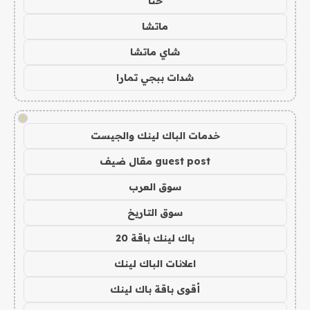
حنا
ماتشا
شاي ماتشا
شدات ببجي تمارا
!
خدمات الباك لينك والجيست
guest post مقال ضيف
سوق العرب
سوق التاريخ
باك لينك باقة 20
اعلانات الباك لينك
أقوى باقة باك لينك