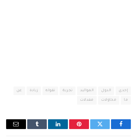
إحدى
الدول
المواليد
تجربة
تقوله
زيادة
عن
ما
محاولات
معدلات
فيسبوك
تويتر
بينتيريست
لينكدإن
Tumblr
البريد