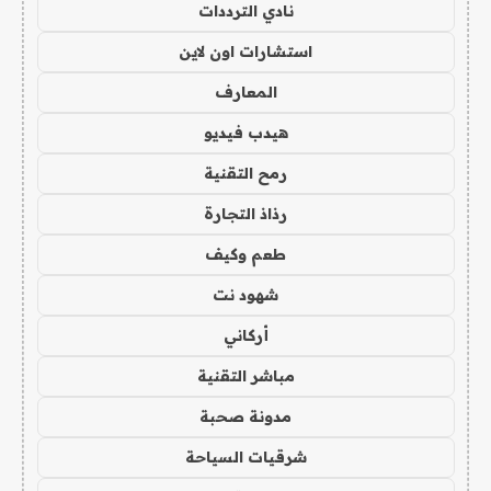
نادي الترددات
استشارات اون لاين
المعارف
هيدب فيديو
رمح التقنية
رذاذ التجارة
طعم وكيف
شهود نت
أركاني
مباشر التقنية
مدونة صحبة
شرقيات السياحة