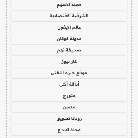
مجلة الاسهم
الشرقية الاقتصادية
عالم الايفون
مدونة كوكان
صحيفة نهج
كار نيوز
موقع خبرة التقني
أناقة أنثى
متورخ
مدسن
روتانا تسويق
مجلة الابداع