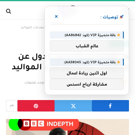
×
توصيات :
»
الرئيسية
ما تقوله تجربة إحدى الدول عن محاولات زيادة معدلات المواليد
باقة متميزة VIP (كود: AA86842):
أخبار العالم
عالم الشباب
ما تقوله تجربة إحدى الدول عن
باقة متميزة VIP (كود: AA38045):
محاولات زيادة معدلات المواليد
اول اثنين ريادة اعمال
بواسطة
فريق التحرير
16 يونيو، 2026
لا توجد تعليقات
مشاركة ارباح ادسنس
1 دقائق