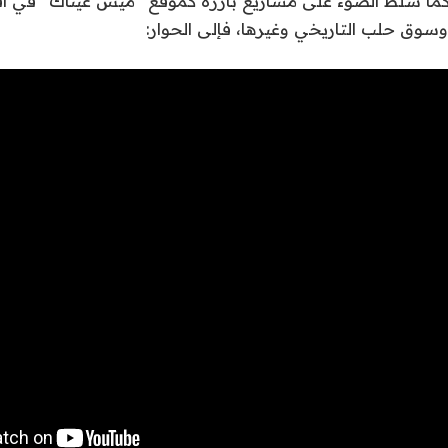
ا سلط الضوء على مشاريع بارزة كموقع “ميس عيناك” في أف
 وسوق حلب التاريخي وغيرها، فإلى الحوار: