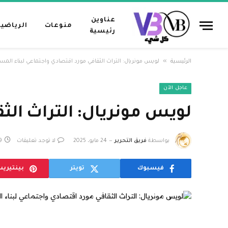
عناوين
منوعات
الرياضية
رئيسية
»
الرئيسية
لويس مونريال: التراث الثقافي مورد اقتصادي واجتماعي لبناء المس
عاجل الآن
لويس مونريال: التراث الث
بواسطة
فريق التحرير
24 مايو، 2025
لا توجد تعليقات
9 دق
فيسبوك
تويتر
بينتيري