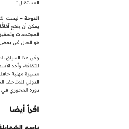
المستقبل”
الدوحة –
ليست الثق
يمكن أن يفتح آفاقًا
المجتمعات وتحقيق ا
هو الحال في بعض ب
وفي هذا السياق، اس
للثقافة، وأحد الأسم
مسيرة مهنية حافلة
الدولي للمتاحف الت
دوره المحوري في قي
اقرأ أيضا
l
list
باسم الشمايلة