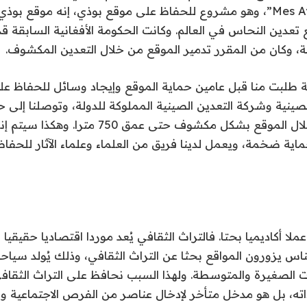
“ميس عيناك Mes Aynak”، وهو مشروع للحفاظ على موقع بوذي، إنه موقع
ع تعدين النحاس في العالم. وكانت الحكومة الأفغانية السابقة قد
، وكان من المقرر تدمير الموقع من خلال التعدين المكشوف.
ة طلبت منا قبل عامين حماية الموقع وإيجاد وسائل للحفاظ علي
لصينية وشركة التعدين الصينية المملوكة للدولة، وتوصلنا إلى 
أعمال الحفر واستغلال الموقع بشكل مكشوف حتى عمق 
ماية ضخمة، ويعمل لدينا فريق من العلماء وعلماء الآثار للحفا
لا أكاديميا بحتا. فالتراث الثقافي يُعد موردا اقتصاديا حقيقيا ل
لناس يزورون المواقع بحثا عن التراث الثقافي، وذلك يُولد سياح
 الصغيرة والمتوسطة. ولهذا السبب نحافظ على التراث الثقافي.
ته، بل هو مدخل متأخر لإدخال عناصر من الفرص الاجتماعية وا