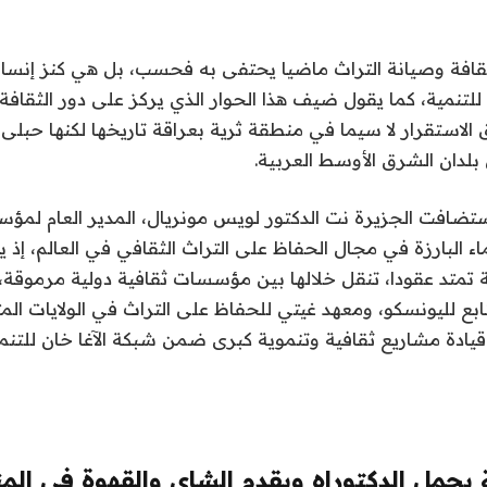
افة وصيانة التراث ماضيا يحتفى به فحسب، بل هي كنز إنسا
 للتنمية، كما يقول ضيف هذا الحوار الذي يركز على دور الثقافة 
لاستقرار لا سيما في منطقة ثرية بعراقة تاريخها لكنها حبلى 
لدان الشرق الأوسط العربية.
تضافت الجزيرة نت الدكتور لويس مونريال، المدير العام لمؤسس
اء البارزة في مجال الحفاظ على التراث الثقافي في العالم، إذ 
 تمتد عقودا، تنقل خلالها بين مؤسسات ثقافية دولية مرموقة،
ابع لليونسكو، ومعهد غيتي للحفاظ على التراث في الولايات الم
ادة مشاريع ثقافية وتنموية كبرى ضمن شبكة الآغا خان للتنمي
 يحمل الدكتوراه ويقدم الشاي والقهوة في الم