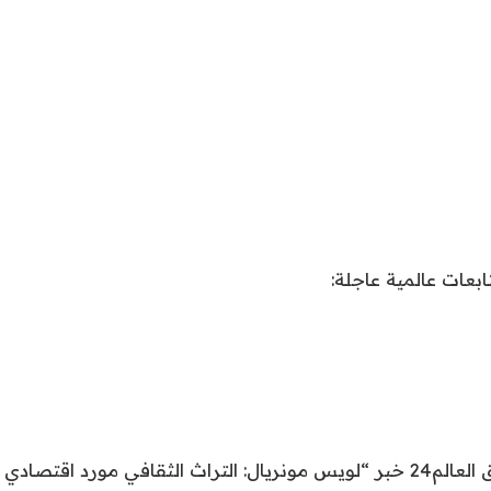
نقدم لكم في اشراق العالم24 خبر “لويس مونريال: التراث الثقافي مورد اقت