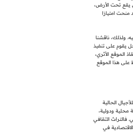
 بوذي يقع تحت الأرض،
 منحت امتيازا
ه. ولذلك، ناقشنا
حل يقوم على تنفيذ
750 مترا. وهكذا سيتم إنقاذ الموقع الأثري،
ظ على هذا الموقع
لأجيال الحالية
ة محلية ودولية،
 فالتراث الثقافي
لاقتصادية في