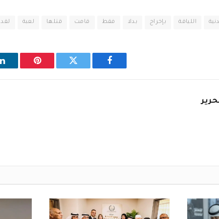
دنية
اللياقة
بإخراج
بدلا
فقط
قامت
قتلها
لعبة
لقد
فيسبوك
تويتر
بينتيريست
ل
حرير