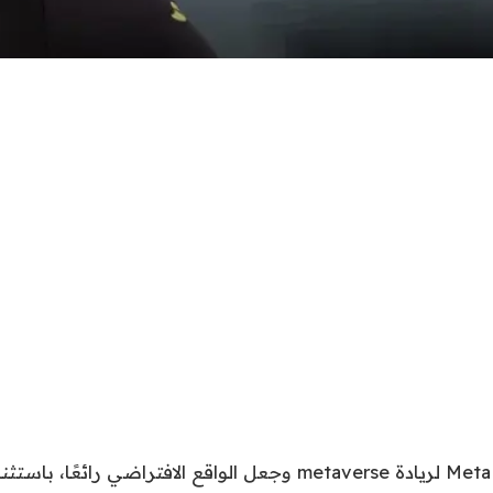
لقد فشلت محاولة Meta لريادة metaverse وجعل الواقع الافتراضي رائع