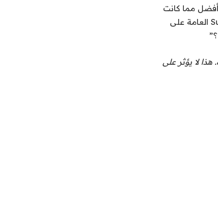
صبح أفضل مما كانت
عليه. ما كان لدينا هو ما كان لدينا. كتب أحد المستخدمين في مجموعة Supernatural العامة على
هذا لا يؤثر على