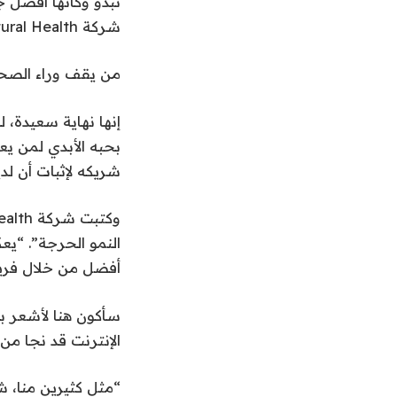
تبدو وكأنها أفضل ج
شركة Supernatural Health على موقعها على الإنترنت.
من يقف وراء الصحة
إنها نهاية سعيدة، 
بحبه الأبدي لمن ي
شريكه لإثبات أن لد
أفضل من خلال فريق مستقل ومر
سأكون هنا لأشعر با
الإنترنت قد نجا من 
“مثل كثيرين منا، ش