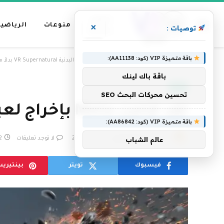
عناوين
منوعات
الرياضية
×
توصيات :
رئيسية
باقة متميزة VIP (كود: AA11138):
»
الرئيسية
لقد قامت Meta بإخراج لعبة اللياقة البدنية VR Supernatural بدلاً من قتلها فقط
باقة باك لينك
تقنية
تحسين محركات البحث SEO
لقد قامت Meta بإخراج لعبة اللياقة البدنية VR Supernatural بدلاً من قتلها فقط
باقة متميزة VIP (كود: AA86842):
بواسطة
فريق التحرير
4 يونيو، 2026
لا توجد تعليقات
2 دقا
عالم الشباب
فيسبوك
تويتر
بينتيري