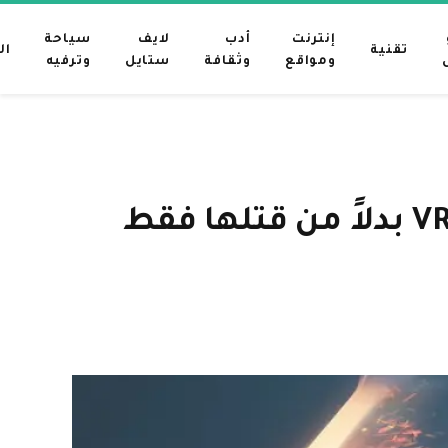
إنترنت
أدب
لايف
سياحة
تقنية
ال
ومواقع
وثقافة
ستايل
وترفيه