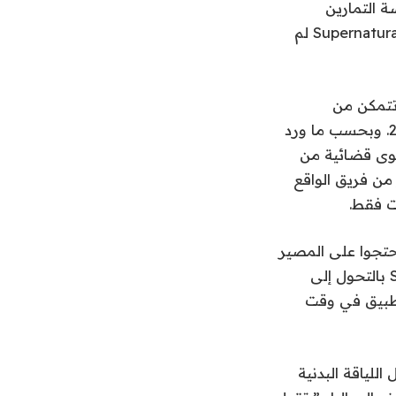
ارسة التمارين
الرياضية أمرًا ممتعًا ويمكن الوصول إليها. الآن، يمكن للمستخدمين أن يفرحوا لأن Supernatural لم
ى تتمكن من
الاستحواذ على استوديو الألعاب Inside الذي صنع لعبة Supernatural في عام 2023. وبحسب ما ورد
لفوز بدعوى قضائية من
مع ذلك، بعد كل هذه الجهود، سرحت شركة Meta الكثير من فريق الواقع
ت فقط.
ادرة واستمع إلى مستخدمي Supernatural الذين احتجوا على المصير
المحزن للتطبيق. وبعد حوالي خمسة أشهر، تسمح Meta الآن لفريق Supernatural بالتحول إلى
لى مسؤولية التطبيق في وقت
لياقة البدنية