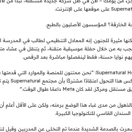
زء من يومك – الآن في ظل شركة جديدة مستقلة، نبدأ من الألف
 الخارقة؟ المؤسسون الأصليون بالطبع.
لكنها مثيرة للجنون. إنه المعادل التنظيمي لطالب في المدرسة ا
عجب به من خلال حفلة موسيقية متقنة، ثم يتنقل في عشاء متو
يهم نوايا حسنة، فقط لينفصلوا مباشرة بعد الرقص.
النمو الحرجة”. “يعكس هذا
كّز. لقد كان Meta داعمًا طوال الوقت.”
لذهول من مدى غباء هذا الوضع برمته، ولكن على الأقل أعلم أن م
السندان القاسي للتكنولوجيا الكبيرة.
عرت بالصدمة الشديدة عندما تم التخلي عن المدربين وقيل لنا 