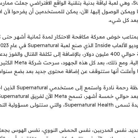
واحدة: Supernatural، وهي لعبة لياقة بدنية بتقنية الواقع الافتراضي جعلت مم
بعد كل شيء.
ت شركة Meta بمتاعب خوض معركة مكافحة الاحتكار لمدة ثمانية أشهر حت
بلغت قيمة الصفقة حوالي 400 مليون دولار، بالإضافة إلى تكلفة القتال وا
لجنة التجارة الفيدرالية. و
لها وأعلنت أنها ستتوقف عن إضافة محتوى جديد بعد بضع سنوا
لكن ميتا حظي بلحظة رحمة ن
شركة مستقلة جديدة تسمى Supernatural Health، والتي ستتو
جديد. نفس المدربين، نفس الحمض النووي، نفس الهوس بجعل ال