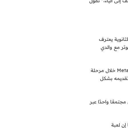
 إلى الياء،” تقول
لثانوية يعترف
تر مع والدي
وكتبت شركة Supernatural Health: “نحن ممتنون للمنصة والموارد التي قدمتها Meta خلال مرحلة
 التحول اعتقادًا مشتركًا بأن مجتمع Supernatural يتم تقديمه بشكل
جتمعًا واحدًا عبر
إن لعبة