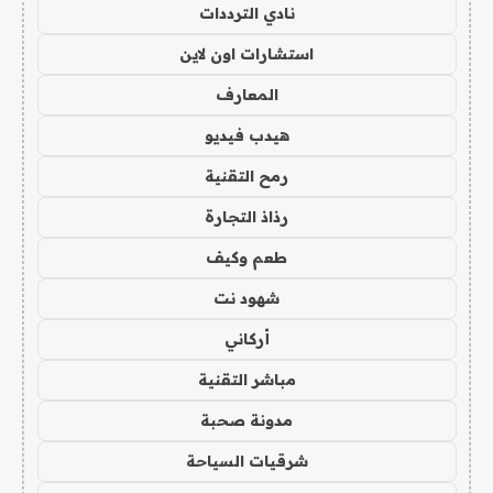
نادي الترددات
استشارات اون لاين
المعارف
هيدب فيديو
رمح التقنية
رذاذ التجارة
طعم وكيف
شهود نت
أركاني
مباشر التقنية
مدونة صحبة
شرقيات السياحة