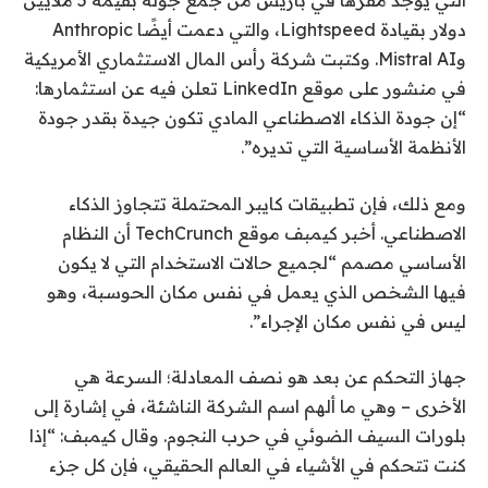
التي يوجد مقرها في باريس من جمع جولة بقيمة 5 ملايين
دولار بقيادة Lightspeed، والتي دعمت أيضًا Anthropic
وMistral AI. وكتبت شركة رأس المال الاستثماري الأمريكية
في منشور على موقع LinkedIn تعلن فيه عن استثمارها:
“إن جودة الذكاء الاصطناعي المادي تكون جيدة بقدر جودة
الأنظمة الأساسية التي تديره”.
ومع ذلك، فإن تطبيقات كايبر المحتملة تتجاوز الذكاء
الاصطناعي. أخبر كيمبف موقع TechCrunch أن النظام
الأساسي مصمم “لجميع حالات الاستخدام التي لا يكون
فيها الشخص الذي يعمل في نفس مكان الحوسبة، وهو
ليس في نفس مكان الإجراء”.
جهاز التحكم عن بعد هو نصف المعادلة؛ السرعة هي
الأخرى – وهي ما ألهم اسم الشركة الناشئة، في إشارة إلى
بلورات السيف الضوئي في حرب النجوم. وقال كيمبف: “إذا
كنت تتحكم في الأشياء في العالم الحقيقي، فإن كل جزء