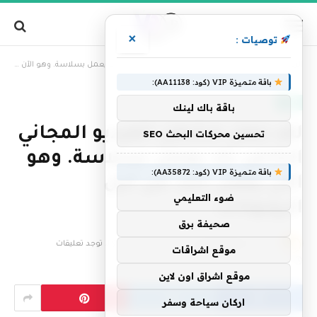
×
توصيات :
»
الرئيسية
لقد جعل مشغل الفيديو المجاني الخاص بك يعمل بسلاسة. وهو الآن يفعل ذلك من أجل الروبوتات.
باقة متميزة VIP (كود: AA11138):
تقنية
باقة باك لينك
لقد جعل مشغل الفيديو المجاني
تحسين محركات البحث SEO
الخاص بك يعمل بسلاسة. وهو
باقة متميزة VIP (كود: AA35872):
الآن يفعل ذلك من أجل
ضوء التعليمي
الروبوتات.
صحيفة برق
بواسطة
فريق التحرير
20 يونيو، 2026
لا توجد تعليقات
موقع اشراقات
4 دقائق
موقع اشراق اون لاين
اركان سياحة وسفر