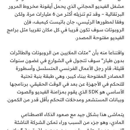
مشغل الفيديو المجاني الذي يحمل أيقونة مخروط المرور
البرتقالية – وقد تم تنزيله أكثر من 6 مليارات مرة. ولكن
وفقا لمطورها الرئيسي، جان باتيست كيمبف، فإن
الروبوتات سوف تكون قريبا في كل مكان تقريبا مثل برامج
الفيديو مفتوحة المصدر.
واقتناعا منه بأن “مئات الملايين من الروبوتات والطائرات
بدون طيار” سوف تتجول في الشوارع في غضون سنوات
قليلة، قام رجل الأعمال الفرنسي المتسلسل وأسطورة
المصادر المفتوحة ببناء كيبر، وهي طبقة بنية تحتية
للتحكم في الأجهزة عن بعد في الوقت الحقيقي. برنامجها
الأساسي هو SDK الذي يقوم بمزامنة الفيديو والصوت
وبيانات المستشعر ومدخلات التحكم بأقل قدر من الكمون.
يتماشى هذا بشكل جيد مع صعود الذكاء الاصطناعي
المادي، وهو جزء من السبب وراء تمكن الشركة الناشئة