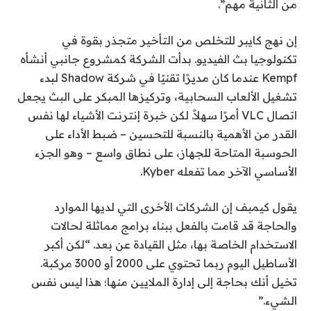
من الثانية مهم”.
إن نهج كايبر للتخلص من التأخير متجذر بقوة في
تكنولوجيا بث الفيديو. بدأت الشركة كمشروع جانبي أنشأه
Kempf عندما كان مديرًا تقنيًا في شركة Shadow لبدء
تشغيل الألعاب السحابية، وتركيزها المبكر على البث يجعل
اتصال VLC أمرًا سهلاً. لكن خبرة إنترنت الأشياء لها نفس
القدر من الأهمية بالنسبة للتحسين – ضبط الأداء على
الحوسبة المتاحة للجهاز، على نطاق واسع – وهو الجزء
الأساسي الآخر مما تفعله Kyber.
يقول كيمبف إن الشركات الأخرى التي لديها الموارد
والحاجة قد قامت بالفعل ببناء برامج مماثلة لحالات
الاستخدام الخاصة بها، مثل القيادة عن بعد. “لكن أكبر
الأساطيل اليوم ربما تحتوي على 2000 أو 3000 مركبة.
تخيل أنك بحاجة إلى إدارة الملايين منها؛ هذا ليس نفس
الشيء.”