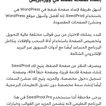
أسهل طريقة لإعداد صفحة ضغط في WordPress هي
باستخدام SeedProd. إنه أفضل وأسهل موقع WordPress
ومنشئ الصفحات المقصودة.
للبدء، يمكنك الاختيار من بين قوالب مختلفة عالية التحويل
وتخصيص الصفحة باستخدام أداة السحب والإفلات. يتكامل
البرنامج المساعد أيضًا مع أدوات التسويق عبر البريد
الإلكتروني الشائعة.
وبصرف النظر عن صفحة الضغط، يتيح لك SeedProd
إنشاء صفحة قادمة قريبًا، وصفحة خطأ 404، وصفحة
تسجيل دخول مخصصة، والمزيد. يتيح لك منشئ السمات
أيضًا إنشاء سمة مخصصة دون تعديل التعليمات البرمجية.
يرجى ملاحظة أننا سنستخدم SeedProd Pro في هذا
البرنامج التعليمي لأنه يتضمن المزيد من القوالب وخيارات