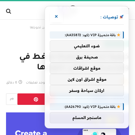
×
توصيات :
»
الرئيسية
كيفية إنشاء صفحة ضغط في ووردبريس يمكن تحويلها
باقة متميزة VIP (كود: AA35872):
إنترنت ومواقع
ضوء التعليمي
كيفية إنشاء صفحة ضغط في
صحيفة برق
ووردبريس يمكن تحويلها
موقع اشراقات
موقع اشراق اون لاين
بواسطة
فريق التحرير
27 مايو، 2024
لا توجد تعليقات
6 دقائق
اركان سياحة وسفر
باقة متميزة VIP (كود: AA26790):
ماسنجر المسلم