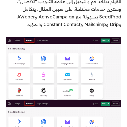
للقيام بذلك، قم بالتبديل إلى علامة التبويب “الاتصال”،
وسترى خدمات مختلفة. على سبيل المثال، يتكامل
SeedProd بسهولة مع ActiveCampaign وAWeber
وDrip وMailchimp وConstant Contact والمزيد.