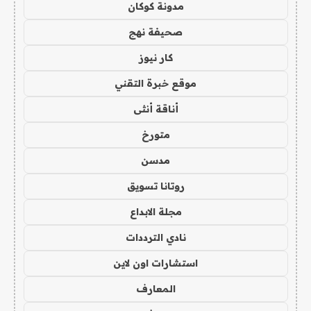
مدونة كوكان
صحيفة نهج
كار نيوز
موقع خبرة التقني
أناقة أنثى
متورخ
مدسن
روتانا تسويق
مجلة الابداع
نادي الترددات
استشارات اون لاين
المعارف