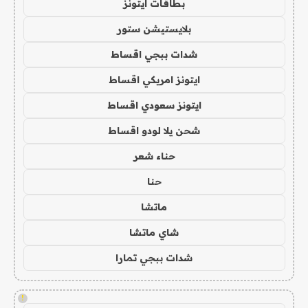
بطاقات ايتونز
بلايستيشن ستور
شدات ببجي اقساط
ايتونز امريكي اقساط
ايتونز سعودي اقساط
شحن يلا لودو اقساط
حناء شعر
حنا
ماتشا
شاي ماتشا
شدات ببجي تمارا
!