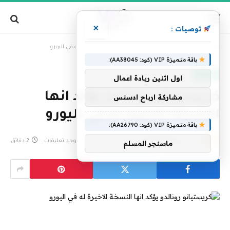
×
توصيات :
»
الرئيسية
كريستيانو رونالدو يؤكد انها النسخة الاخيرة له في اليورو
باقة متميزة VIP (كود: AA38045):
منوعات
اول اثنين ريادة اعمال
كريستيانو رونالدو يؤكد انها
مشاركة ارباح ادسنس
النسخة الاخيرة له في اليورو
باقة متميزة VIP (كود: AA26790):
بواسطة
فريق التحرير
2 يوليو، 2024
لا توجد تعليقات
2 دقائق
ماسنجر المسلم