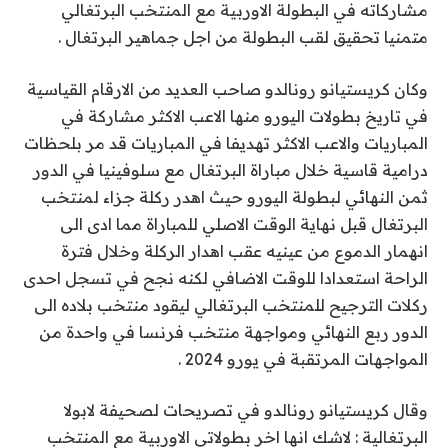
مشاركاته في البطولة الاوربية مع المنتخب البرتغالي
متمنيا تحقيق لقب البطولة من اجل جماهير البرتغال .
وكان كريستيانو رونالدو صاحب العديد من الارقام القياسية
في تاريخ بطولات اليورو منها الاعب الاكثر مشاركة في
المباريات والاعب الاكثر تهديفا في المباريات قد مر بلحظات
درامية قاسية خلال مباراة البرتغال مع سلوفينيا في الدور
ثمن النهائي لبطولة اليورو حيث اهدر ركلة جزاء لمنتخب
البرتغال قبل نهاية الوقت الاصلي للمباراة مما ادى الى
انهمار الدموع من عينيه عقب اهدار الركلة وخلال فترة
الراحة استعدادا للوقت الاضافي لكنه نجح في تسجل احدى
ركلات الترجيح للمنتخب البرتغالي ليقود منتخب بلاده الى
الدور ربع النهائي ومواجهة منتخب فرنسا في واحدة من
المواجهات المرتقبة في يورو 2024 .
وقال كريستيانو رونالدو في تصريحات لصحيفة لابولا
البرتغالية : لاشك انها اخر بطولاتي الاوربية مع المنتخب