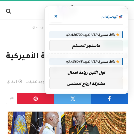
×
توصيات :
»
الرئيسية
قيادة العمليات الخاصة الأميركية تكرّم مسلم الراشدي
باقة متميزة VIP (كود: AA26790):
الإمارات اليوم
ماسنجر المسلم
قيادة العمليات الخاصة الأميركية
باقة متميزة VIP (كود: AA38045):
تكرّم مسلم الراشدي
اول اثنين ريادة اعمال
بواسطة
فريق التحرير
3 يونيو، 2026
لا توجد تعليقات
1 دقائق
مشاركة ارباح ادسنس