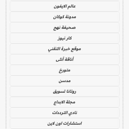
عالم الايفون
مدونة كوكان
صحيفة نهج
كار نيوز
موقع خبرة التقني
أناقة أنثى
متورخ
مدسن
روتانا تسويق
مجلة الابداع
نادي الترددات
استشارات اون لاين