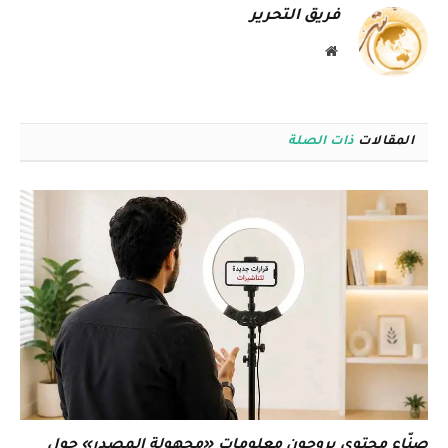
فريق التحرير
موقع
الويب
المقالات
ذات الصلة
صنّاع محتوى يروجون معلومات «مجهولة المصدر» حول