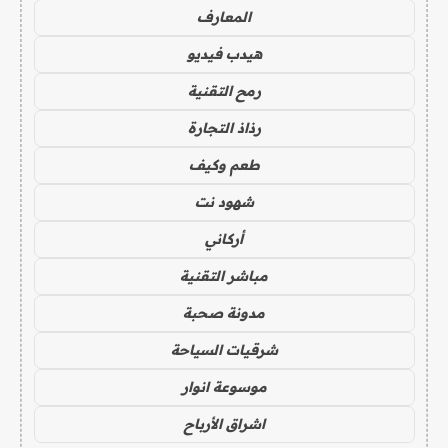
المعارف
هيدب فيديو
رمح التقنية
رذاذ التجارة
طعم وكيف
شهود نت
أركاني
مباشر التقنية
مدونة صحبة
شرقيات السياحة
موسوعة انوار
اشراق الأرباح