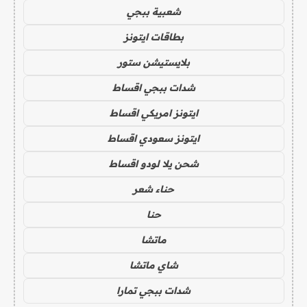
شعبية ببجي
بطاقات ايتونز
بلايستيشن ستور
شدات ببجي اقساط
ايتونز امريكي اقساط
ايتونز سعودي اقساط
شحن يلا لودو اقساط
حناء شعر
حنا
ماتشا
شاي ماتشا
شدات ببجي تمارا