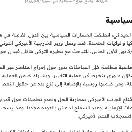
خريطة توضح توزع السيطرة في سوريا (الجزيرة)
سياسية
لميداني، انطلقت المسارات السياسية بين الدول الفاعلة في هذ
ا والولايات المتحدة، فقد وصل وزير الخارجية الأميركي أنتوني 
ماسية مطلعة، فإن المباحثات تدور حول إخراج العناصر غير ال
كوّن سوري ينخرط في عملية التغيير، ويشارك ضمن العملية الان
علة، ومن ضمنها روسيا، بالإضافة إلى نزع يده عن حقول النفط ا
ناع الجانب الأميركي بمقاربة الحل وتقدم تطمينات حول قدرتها
ات الإرهابية، وعدم السماح لداعش بالعودة مجددا، وهذا يسح
استجلاب الدعم الأميركي.
ة عن طرح قسد فكرة إطلاق حوار مع باقي المكونات الكردية،