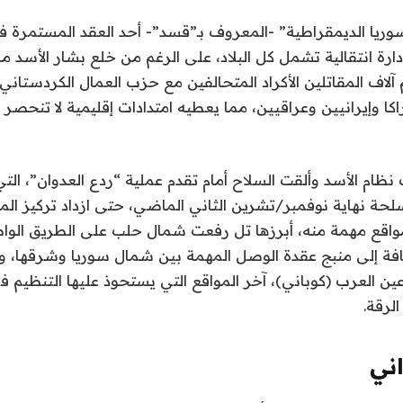
وريا الديمقراطية” -المعروف بـ”قسد”- أحد العقد المستمرة ف
ارة انتقالية تشمل كل البلاد، على الرغم من خلع بشار الأسد من
لاف المقاتلين الأكراد المتحالفين مع حزب العمال الكردستاني
كا وإيرانيين وعراقيين، مما يعطيه امتدادات إقليمية لا تنحصر 
 نظام الأسد وألقت السلاح أمام تقدم عملية “ردع العدوان”، الت
سلحة نهاية نوفمبر/تشرين الثاني الماضي، حتى ازداد تركيز ال
 مواقع مهمة منه، أبرزها تل رفعت شمال حلب على الطريق الوا
فة إلى منبج عقدة الوصل المهمة بين شمال سوريا وشرقها، ومد
 عين العرب (كوباني)، آخر المواقع التي يستحوذ عليها التنظي
الرقة.
اني