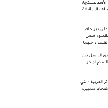
الأسد عسكريا،
اهه إلى قيادة
على دير حافر
 مقصود ضمن
لقسد داخلهما.
يق الواصل بين
سلام أواخر
ة للعشائر العربية -التي
حايا مدنيين،