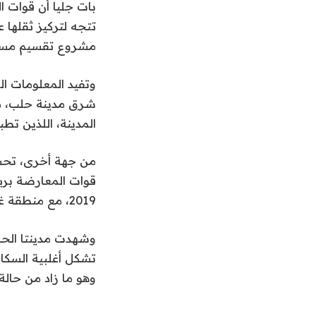
بات جليا أن قوات ا
تتجه لتركيز ثقلها 
مشروع تقسيم مستفي
وتفيد المعلومات ا
شرق مدينة حلب، م
المدينة، اللذين تط
من جهة أخرى، تحشد
قوات المعارضة بري
2019، مع منطقة غرب نهر الفرات.
تشكل أغلبية السك
وهو ما زاد من حالة