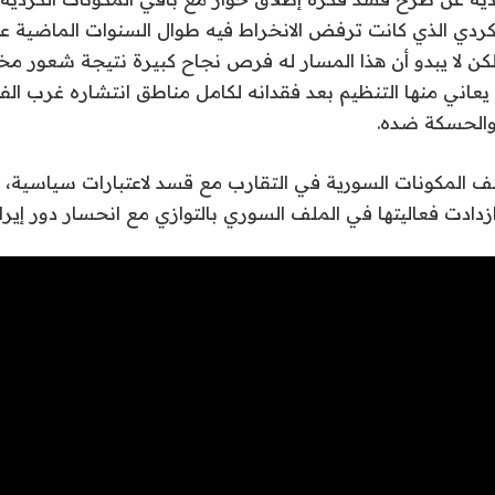
ردي الذي كانت ترفض الانخراط فيه طوال السنوات الماضية ع
لكن لا يبدو أن هذا المسار له فرص نجاح كبيرة نتيجة شعور م
عاني منها التنظيم بعد فقدانه لكامل مناطق انتشاره غرب الفر
والحسكة ضده.
لف المكونات السورية في التقارب مع قسد لاعتبارات سياسية، 
زدادت فعاليتها في الملف السوري بالتوازي مع انحسار دور إيرا