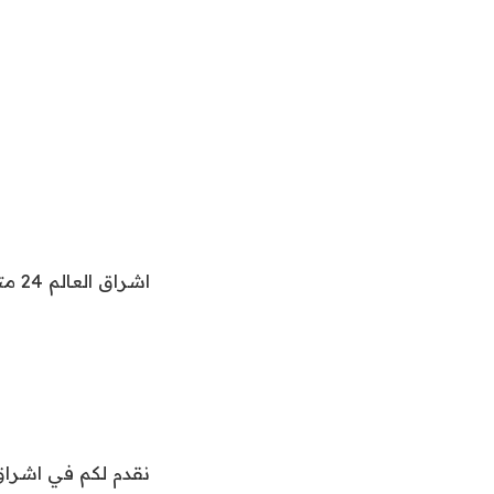
اشراق العالم 24 متابعات عالمية عاجلة:
نقدم لكم في اشراق العالم24 خبر “قوات سوريا الديمقراطية وخياراته