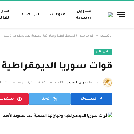
عناوين
أخبار
منوعات
الرياضية
رئيسية
العال
»
الرئيسية
قوات سوريا الديمقراطية وخياراتها الصعبة بعد سقوط الأسد
عاجل الآن
قوات سوريا الديمقراطية 
بواسطة
فريق التحرير
13 ديسمبر، 2024
لا توجد تعليقات
فيسبوك
تويتر
بينتيري