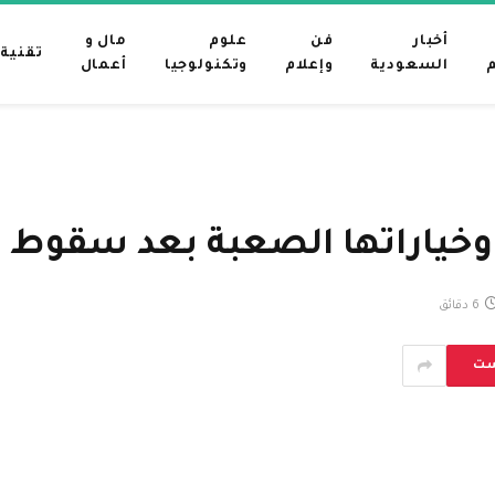
أخبار
فن
علوم
مال و
تقنية
م
السعودية
وإعلام
وتكنولوجيا
أعمال
وخياراتها الصعبة بعد سقوط 
6 دقائق
ست