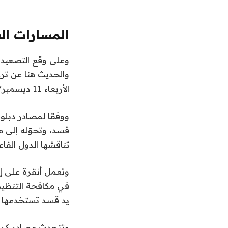
المسارات ال
وعلى وقع التصعيد ا
والحديث هنا عن تركي
الأربعاء 11 ديسمبر/كانون الأول الحالي، للتباحث مع نظيره التركي هاكان فيدان حول الملف السوري.
ووفقا لمصادر دبلو
قسد، وتحوّله إلى م
تناقشها الدول الفا
وتعمل أنقرة على إق
في مكافحة التنظيم
يد قسد تستخدمها ل
وتتحدث مصادر كردي