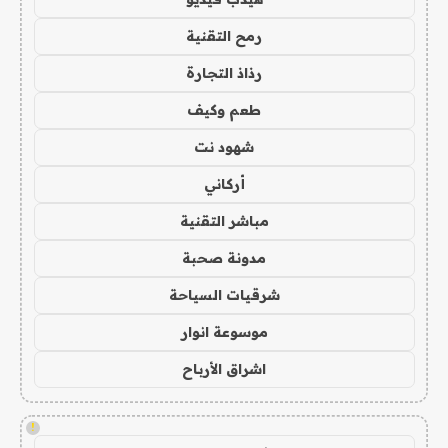
رمح التقنية
رذاذ التجارة
طعم وكيف
شهود نت
أركاني
مباشر التقنية
مدونة صحبة
شرقيات السياحة
موسوعة انوار
اشراق الأرباح
!