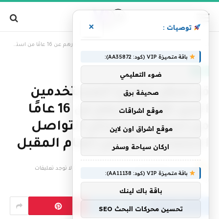
×
توصيات :
»
الرئيسية
قد تحظر ماليزيا المستخدمين الذين تقل أعمارهم عن 16 عامًا من استخدام وسائل التواصل الاجتماعي بدءًا من العام المقبل
باقة متميزة VIP (كود: AA35872):
تقنية
ضوء التعليمي
قد تحظر ماليزيا المستخدمين
صحيفة برق
الذين تقل أعمارهم عن 16 عامًا
موقع اشراقات
من استخدام وسائل التواصل
موقع اشراق اون لاين
الاجتماعي بدءًا من العام المقبل
اركان سياحة وسفر
بواسطة
فريق التحرير
24 نوفمبر، 2025
لا توجد تعليقات
باقة متميزة VIP (كود: AA11138):
2 دقائق
باقة باك لينك
تحسين محركات البحث SEO