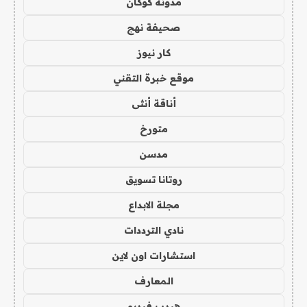
مدونة كوكان
صحيفة نهج
كار نيوز
موقع خبرة التقني
أناقة أنثى
متورخ
مدسن
روتانا تسويق
مجلة الابداع
نادي الترددات
استشارات اون لاين
المعارف
هيدب فيديو