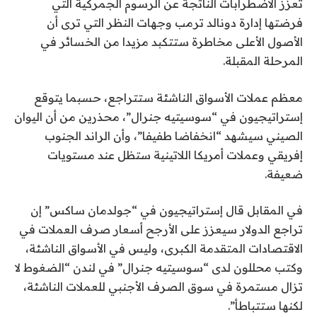
تعزز الاضطرابات الناتجة عن الرسوم الجمركية التي
فرضتها إدارة دونالد ترمب وجهات النظر التي ترى أن
الأصول الأعلى مخاطرة ستتكبد مزيدا من الخسائر في
المرحلة المقبلة.
معظم عملات الأسواق الناشئة ستتراجع، حسبما يتوقع
إستراتيجيون في “سوسيتيه جنرال”، محذرين من أن اليوان
الصيني سيشهد “انخفاضا طفيفا”، وأن الراند الجنوب
إفريقي وعملات أمريكا اللاتينية ستظل عند مستويات
ضعيفة.
في المقابل قال إستراتيجيون في “جولدمان ساكس” إن
تراجع الدولار سيعزز على الأرجح أسعار صرف العملات في
الاقتصادات المتقدمة الكبرى، وليس في الأسواق الناشئة،
وكتب محللون لدى “سوسيتيه جنرال” في لندن “الضغوط لا
تزال مستمرة في سوق الصرف الأجنبي للعملات الناشئة،
لكنها ستتباطأ”.