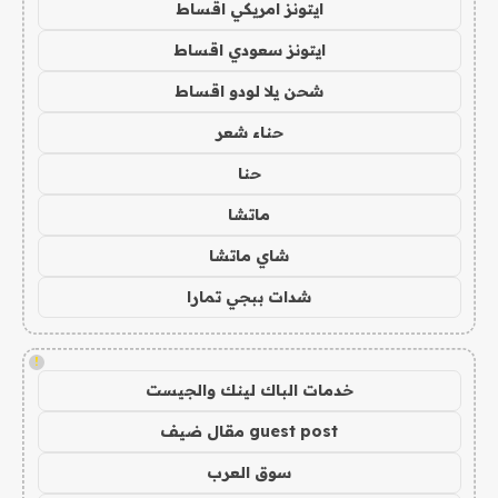
ايتونز امريكي اقساط
ايتونز سعودي اقساط
شحن يلا لودو اقساط
حناء شعر
حنا
ماتشا
شاي ماتشا
شدات ببجي تمارا
!
خدمات الباك لينك والجيست
guest post مقال ضيف
سوق العرب