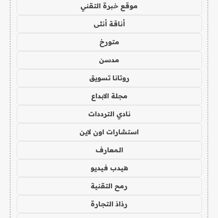
موقع خبرة التقني
أناقة أنثى
متورخ
مدسن
روتانا تسويق
مجلة الابداع
نادي الترددات
استشارات اون لاين
المعارف
هيدب فيديو
رمح التقنية
رذاذ التجارة