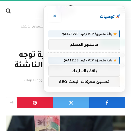
×
توصيات :
»
الرئيسية
فوضى الرسوم الجمركية توجه ضربة موجعة للأسواق الناشئة
باقة متميزة VIP (كود: AA26790):
اقتصاد وأعمال
ماسنجر المسلم
فوضى الرسوم الجمركية توجه
باقة متميزة VIP (كود: AA11138):
ضربة موجعة للأسواق الناشئة
باقة باك لينك
بواسطة
فريق التحرير
15 أبريل، 2025
لا توجد تعليقات
تحسين محركات البحث SEO
3 دقائق