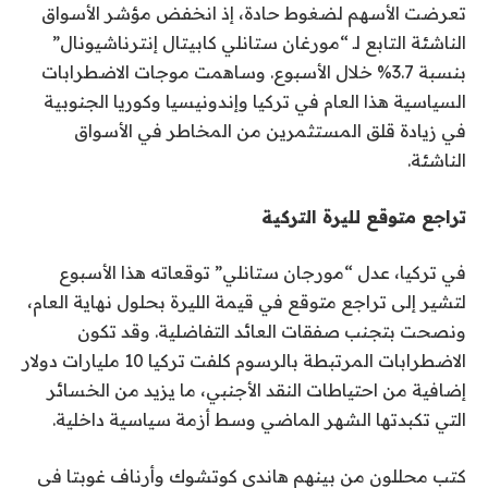
تعرضت الأسهم لضغوط حادة، إذ انخفض مؤشر الأسواق
الناشئة التابع لـ “مورغان ستانلي كابيتال إنترناشيونال”
بنسبة 3.7% خلال الأسبوع. وساهمت موجات الاضطرابات
السياسية هذا العام في تركيا وإندونيسيا وكوريا الجنوبية
في زيادة قلق المستثمرين من المخاطر في الأسواق
الناشئة.
تراجع متوقع لليرة التركية
في تركيا، عدل “مورجان ستانلي” توقعاته هذا الأسبوع
لتشير إلى تراجع متوقع في قيمة الليرة بحلول نهاية العام،
ونصحت بتجنب صفقات العائد التفاضلية. وقد تكون
الاضطرابات المرتبطة بالرسوم كلفت تركيا 10 مليارات دولار
إضافية من احتياطات النقد الأجنبي، ما يزيد من الخسائر
التي تكبدتها الشهر الماضي وسط أزمة سياسية داخلية.
كتب محللون من بينهم هاندي كوتشوك وأرناف غوبتا في