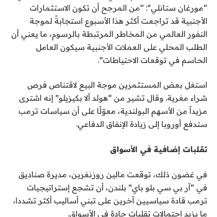
“مورغان ستانلي”: “من المرجح أن تكون الاستثمارات
الأجنبية قد تراجعت أكثر هذا الأسبوع استجابةً لموجة
النفور العالمي من المخاطر المرتبطة بالرسوم، ما يعني أن
الطلب المحلي على العملات الأجنبية سيكون العامل
الحاسم في توقعات الاحتياطات”.
استغل بعض المستثمرين موجة البيع لاقتناص فرص
شراء مغرية. وقال تشير من “هولد ألا بكيزيلو” إنه اشترى
مزيداً من الأسهم البولندية، معوّلًا على أن سياسات ترمب
ستدفع أوروبا إلى زيادة الإنفاق الدفاعي.
تقلبات إضافية في الأسواق
في غضون ذلك، توقعت مالين روزنغرين، مديرة صناديق
في “آر بي سي بلو باي” بلندن، أن تشجع إستراتيجيات
ترمب قادة سياسيين آخرين على تبني أساليب أكثر تشددا،
ما يزيد احتمالات تقلبات حادة في الأسواق.