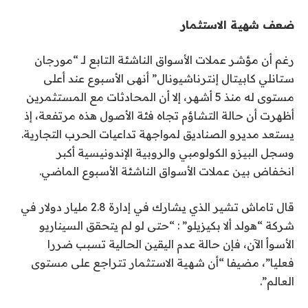
ضعف شهية الاستثمار
رغم أن مؤشر عملات الأسواق الناشئة التابع لـ “مورجان
ستانلي كابيتال إنترناشيونال” أنهى الأسبوع عند أعلى
مستوى له منذ 5 أشهر، إلا أن المحادثات مع المستثمرين
أظهرت أن حالة التشاؤم تجاه فئة الأصول هذه مرتفعة، إذ
يستعد مديرو الصناديق لمواجهة تداعيات الحرب التجارية.
وسجل البيزو الكولومبي والروبية الإندونيسية أكبر
انخفاض بين عملات الأسواق الناشئة الأسبوع الماضي.
قال تاماش تشير الذي يشارك في إدارة 2.8 مليار دولار في
شركة “هولد ألا بكيزيلو” : “حتى لو لم يتحقق السيناريو
الأسوأ الآن، فإن حالة عدم اليقين الحالية تسبب ضررا
فعليا”، مضيفا “أن شهية الاستثمار تتراجع على مستوى
العالم”.