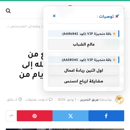
×
توصيات :
»
الرئيسية
فنزويلا: إنقاذ طفل يبلغ من العمر ثلاث سنوات ونقله إلى المستشفى بعد ستة أيام من وقوع الزلزال
باقة متميزة VIP (كود: AA86842):
أخبار العالم
عالم الشباب
فنزويلا: إنقاذ طفل يبلغ من
باقة متميزة VIP (كود: AA38045):
العمر ثلاث سنوات ونقله إلى
اول اثنين ريادة اعمال
المستشفى بعد ستة أيام من
مشاركة ارباح ادسنس
وقوع الزلزال
بواسطة
فريق التحرير
1 يوليو، 2026
لا توجد تعليقات
2 دقائق