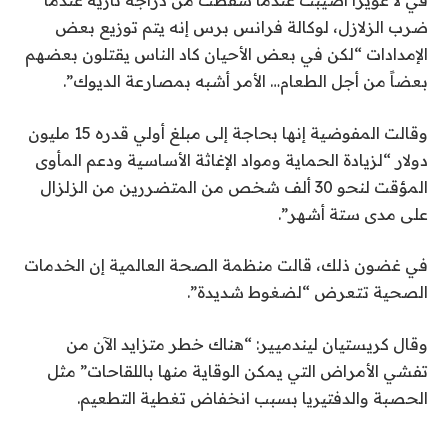
في لا غويرا أصيبت عندما سقطت من دراجة نارية عندما
ضرب الزلازل، لوكالة فرانس برس إنه يتم توزيع بعض
الإمدادات “لكن في بعض الأحيان كاد الناس يقتلون بعضهم
بعضاً من أجل الطعام… الأمر أشبه بمصارعة الديوك”.
وقالت المفوضية إنها بحاجة إلى مبلغ أولي قدره 15 مليون
دولار “لزيادة الحماية ومواد الإغاثة الأساسية ودعم المأوى
المؤقت لنحو 30 ألف شخص من المتضررين من الزلزال
على مدى ستة أشهر”.
في غضون ذلك، قالت منظمة الصحة العالمية إن الخدمات
الصحية تتعرض “لضغوط شديدة”.
وقال كريستيان ليندميير: “هناك خطر متزايد الآن من
تفشي الأمراض التي يمكن الوقاية منها باللقاحات” مثل
الحصبة والدفتيريا بسبب انخفاض تغطية التطعيم.