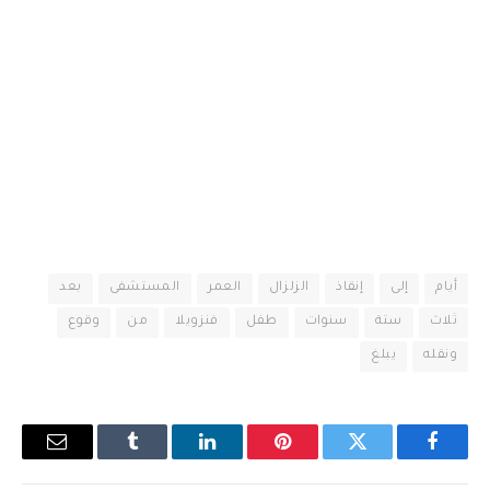
أيام
إلى
إنقاذ
الزلزال
العمر
المستشفى
بعد
ثلاث
ستة
سنوات
طفل
فنزويلا
من
وقوع
ونقله
يبلغ
فيسبوك
تويتر
بينتيريست
لينكدإن
Tumblr
البريد