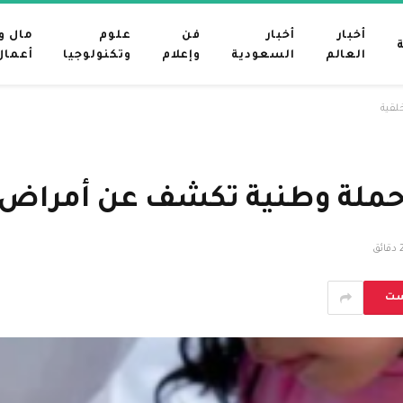
أخبار
أخبار
فن
علوم
مال و
العالم
السعودية
وإعلام
وتكنولوجيا
أعمال
لقية
ملة وطنية تكشف عن أمراض ا
قائق
ست