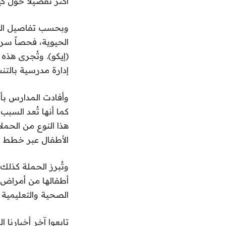
أكثر تفصيلاً حول كي
وبحسب تفاصيل الح
الحيوية، فحصاً سر
(إيكو). وتُجرى هذ
إدارة مدرسية بالت
وأفادت المدارس بأن
كما أنها تُعد السب
هذا النوع من الحمل
الأطفال عبر خطط ع
وتُبرز الحملة كذلك 
أطفالها من أمراض 
الصحية والتعليمية ب
تابعوا آخر أخبارنا ال