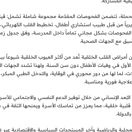
فية المشاركة.
ملة، تتضمن الفحوصات المقدّمة مجموعة شاملة تشمل: قيا
يرياً من قبل طبيب استشاري أطفال، تخطيط القلب الكهربائي
ه الفحوصات بشكل مجاني تماماً داخل المدرسة، وفق جدول زم
نسيق مع الجهات الصحية.
 أمراض القلب الخلقية تُعد من أكثر العيوب الخلقية شيوعاً بين
ب الأول في وفيات الأطفال دون سن السنة. ولهذا تشدد الجهات 
ات، لما لها من دور محوري في الوقاية، والتدخل الطبي المبكر، و
لاجية فورية ومناسبة.
البُعد الإنساني من خلال توفير الدعم النفسي والاجتماعي للأسر
قلبية خلقية، مما يعزز من تماسك الأسرة ويمنحها الثقة في م
الدولة.
محلية والرياضية وآخر المستجدات السياسية والإقتصادية عبر Google news