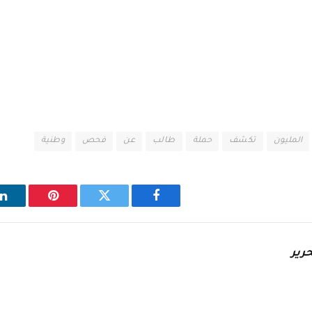
المليون
تكشف
حملة
طالب
عن
فحص
وطنية
فيسبوك
تويتر
بينتيريست
ل
رير