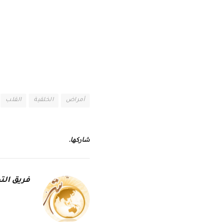
أمراض
الخلقية
القلب
شاركها.
فريق التح