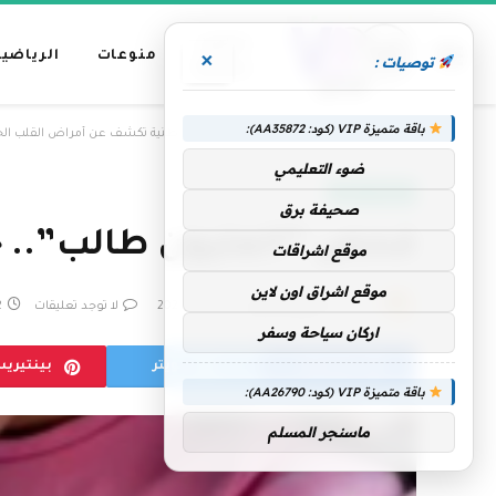
عناوين
منوعات
الرياضية
×
توصيات :
رئيسية
باقة متميزة VIP (كود: AA35872):
»
الرئيسية
فحص “المليون طالب”.. حملة وطنية تكشف عن أمراض القلب الخ
ضوء التعليمي
الإمارات اليوم
صحيفة برق
فحص “المليون طالب”.. ح
موقع اشراقات
موقع اشراق اون لاين
بواسطة
فريق التحرير
15 يوليو، 2025
لا توجد تعليقات
2 د
اركان سياحة وسفر
فيسبوك
تويتر
بينتيري
باقة متميزة VIP (كود: AA26790):
ماسنجر المسلم