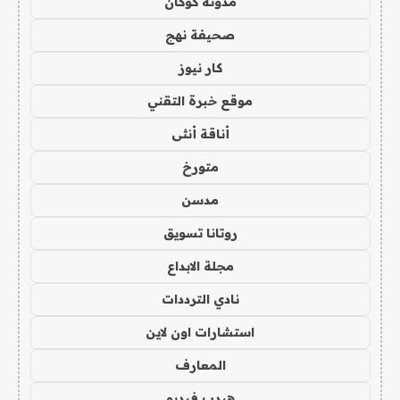
مدونة كوكان
صحيفة نهج
كار نيوز
موقع خبرة التقني
أناقة أنثى
متورخ
مدسن
روتانا تسويق
مجلة الابداع
نادي الترددات
استشارات اون لاين
المعارف
هيدب فيديو