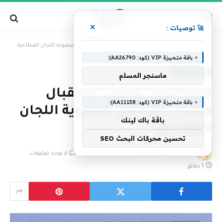
×
🚀 توصيات :
»
الرئيسية
غرفة تبوك تواصل استقبال طلبات الترشيح لعضوية اللجان القطاعية
⭐ باقة متميزة VIP (كود: AA26790):
عناوين رئيسية
ماسنجر المسلم
غرفة تبوك تواصل استقبال
⭐ باقة متميزة VIP (كود: AA11138):
طلبات الترشيح لعضوية اللجان
باقة باك لينك
القطاعية
تحسين محركات البحث SEO
بواسطة
فريق التحرير
7 أغسطس، 2024
لا توجد تعليقات
1 دقائق