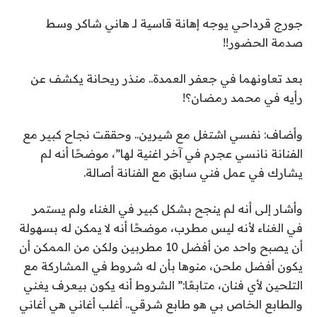
جورج قرداحي يوجه إهانة قاسية لـ هاني شاكر وسط
صدمة الحضور!!
بعد تعاونهما في جعفر العمدة.. منذر ريحانة يكشف عن
رأيه في محمد رمضان؟!
وأضاف: نفسي اشتغل مع شيرين.. وحققت نجاح كبير مع
الفنانة نانسي عجرم في آخر اغنية لها”، موضحًا أنه لم
يشارك في عمل فني سابق مع الفنانة أصالة.
وأشار إلى أنه لم ينجح بشكل كبير في الغناء ولم يستمر
في الغناء لأنه ليس مطرب، موضحًا أنه لا يمكن له بسهولة
أن يصبح واحد من أفضل 10 مطربين ولكن من الممكن أن
يكون أفضل ملحن، منوها بأن له شروط في المشاركة مع
التلحين لأي فنان، متابعًا:” الشروط أنه يكون بيعرف يغني
والطابع الخاص بي هو طابع شرقي.. أغلب أغاني هي أغاني