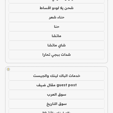
شحن يلا لودو اقساط
حناء شعر
حنا
ماتشا
شاي ماتشا
شدات ببجي تمارا
!
خدمات الباك لينك والجيست
guest post مقال ضيف
سوق العرب
سوق التاريخ