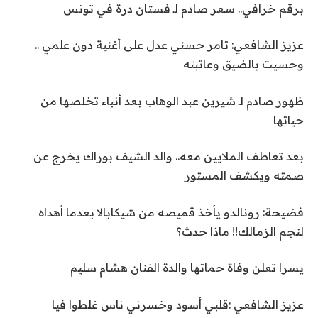
برقم خرافي.. سعر صادم لـ فستان درة في تونس
عزيز الشافعي: تامر حسني عدل على أغنية دون علمي ..
وحسيت بالضيق وعاتبته
ظهور صادم لـ شيرين عبد الوهاب بعد أنباء تخلصها من
حياتها
بعد تعاطف الملايين معه.. والد الشيف بوراك يخرج عن
صمته ويكشف المستور
فضيحة: رونالدو يأخذ قميصه من شيكابالا بعدما أهداه
لنجم الزمالك!! ماذا حدث؟
يسرا تعلن وفاة حماتها والدة الفنان هشام سليم
عزيز الشافعي :قلبي أسود وخسرني ناس غلطوا فيا