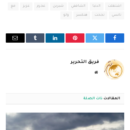
اشتغلت
الدنيا
الشافعي
شيرين
عجرم
عزيز
مع
نانسي
نجحت
هنكسر
ولو
فيسبوك
تويتر
بينتيريست
لينكدإن
Tumblr
البريد
الإلكترو
فريق التحرير
موقع
الويب
المقالات
ذات الصلة