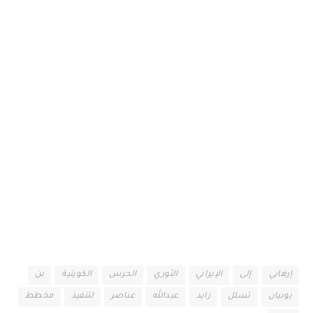
إرهابي
إلى
الإيراني
الثوري
الحرس
الكويتية
بن
بوبيان
تسلل
زايد
عبدالله
عناصر
لتنفيذ
مخطط