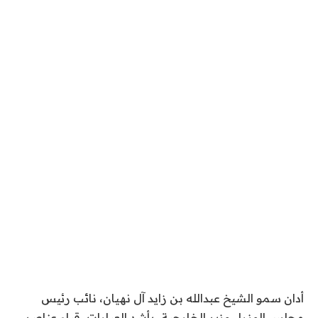
أدان سمو الشيخ عبدالله بن زايد آل نهيان، نائب رئيس
مجلس الوزراء وزير الخارجية، بأشد العبارات، قيام عناصر