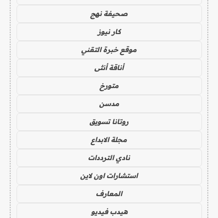
صحيفة نهج
كار نيوز
موقع خبرة التقني
أناقة أنثى
متورخ
مدسن
روتانا تسويق
مجلة الابداع
نادي الترددات
استشارات اون لاين
المعارف
هيدب فيديو