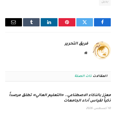
يدين
فيسبوك
تويتر
بينتيريست
لينكدإن
Tumblr
البريد
الإلكترو
فريق التحرير
موقع
الويب
المقالات
ذات الصلة
معزز بالذكاء الاصطناعي.. «التعليم العالي» تطلق مرصداً
ذكياً لقياس أداء الجامعات
10 أغسطس، 2026