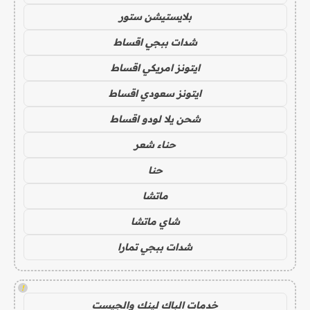
بلايستيشن ستور
شدات ببجي اقساط
ايتونز امريكي اقساط
ايتونز سعودي اقساط
شحن يلا لودو اقساط
حناء شعر
حنا
ماتشا
شاي ماتشا
شدات ببجي تمارا
!
خدمات الباك لينك والجيست