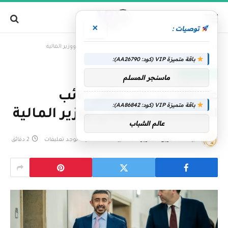
×
توصيات :
»
الرئيسية
عبدالله بن زايد يلتقي نائب المستشار الألماني ووزير المالية
باقة متميزة VIP (كود: AA26790):
الإمارات اليوم
ماسنجر المسلم
عبدالله بن زايد يلتقي نائب
باقة متميزة VIP (كود: AA86842):
المستشار الألماني ووزير المالية
عالم الشباب
بواسطة
فريق التحرير
21 مايو، 2026
لا توجد تعليقات
2 دقائق