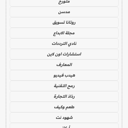
متورخ
مدسن
روتانا تسويق
مجلة الابداع
نادي الترددات
استشارات اون لاين
المعارف
هيدب فيديو
رمح التقنية
رذاذ التجارة
طعم وكيف
شهود نت
أركاني