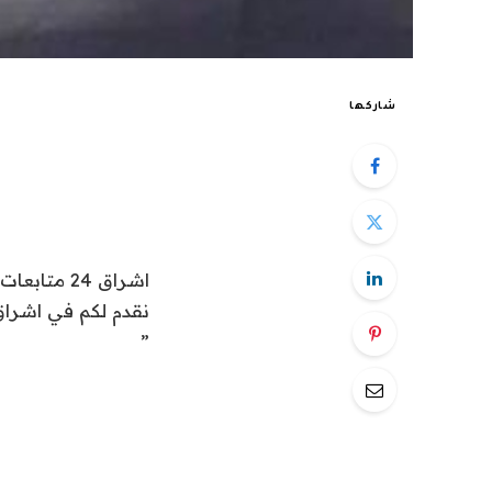
شاركها
اشراق 24 متابعات عالمية:
نقدم لكم في اشراق العالم 24 خبر “عادل الجبير يحضر حف
”