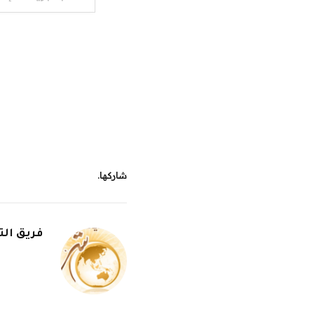
شاركها.
فريق الت