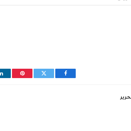
فيسبوك
تويتر
بينتيريست
ل
حرير