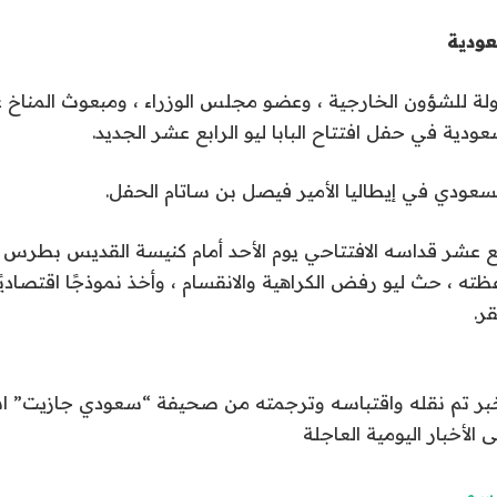
عودية
دولة للشؤون الخارجية ، وعضو مجلس الوزراء ، ومبعوث المناخ ع
عودية في حفل افتتاح البابا ليو الرابع عشر الجديد.
سعودي في إيطاليا الأمير فيصل بن ساتام الحفل.
رابع عشر قداسه الافتتاحي يوم الأحد أمام كنيسة القديس بطرس ،
ظته ، حث ليو رفض الكراهية والانقسام ، وأخذ نموذجًا اقتصاديً
ر.
الخبر تم نقله واقتباسه وترجمته من صحيفة “سعودي جازيت” 
ى الأخبار اليومية العاجلة
لرسمي