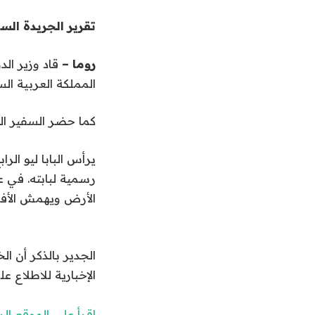
تقرير الجريدة الس
روما –
قاد وزير ال
المملكة العربية الس
كما حضر السفير ال
يرأس البابا ليو ال
رسمية لبابته. في ع
الأرض ويهمش الأفق
الجدير بالذكر أن 
الإخبارية للاطلاع عل
اقرأ على الموقع ا