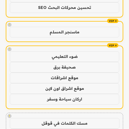
تحسين محركات البحث SEO
!
ماسنجر المسلم
!
ضوء التعليمي
صحيفة برق
موقع اشراقات
موقع اشراق اون لاين
اركان سياحة وسفر
!
مسك الكلمات في قوقل