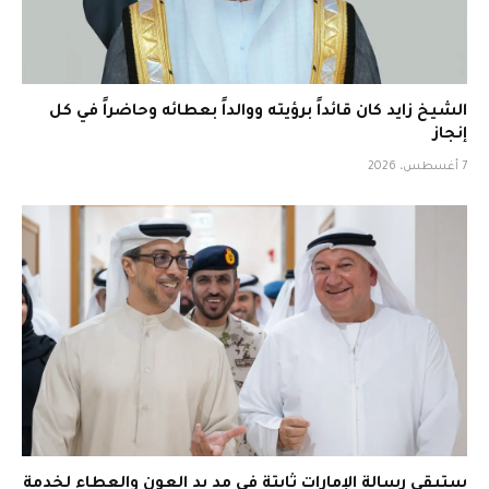
الشيخ زايد كان قائداً برؤيته ووالداً بعطائه وحاضراً في كل
إنجاز
7 أغسطس، 2026
ستبقى رسالة الإمارات ثابتة في مد يد العون والعطاء لخدمة