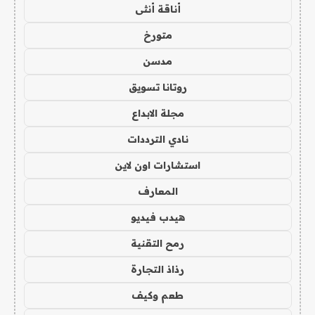
أناقة أنثى
متورخ
مدسن
روتانا تسويق
مجلة الابداع
نادي الترددات
استشارات اون لاين
المعارف
هيدب فيديو
رمح التقنية
رذاذ التجارة
طعم وكيف