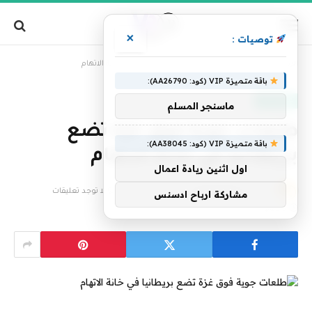
×
توصيات :
»
الرئيسية
طلعات جوية فوق غزة تضع بريطانيا في خانة الاتهام
باقة متميزة VIP (كود: AA26790):
عاجل الآن
ماسنجر المسلم
طلعات جوية فوق غزة تضع
باقة متميزة VIP (كود: AA38045):
بريطانيا في خانة الاتهام
اول اثنين ريادة اعمال
بواسطة
فريق التحرير
30 أكتوبر، 2024
لا توجد تعليقات
مشاركة ارباح ادسنس
5 دقائق