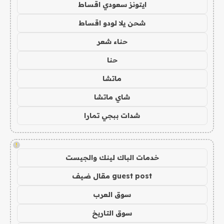
ايتونز سعودي اقساط
شحن يلا لودو اقساط
حناء شعر
حنا
ماتشا
شاي ماتشا
شدات ببجي تمارا
!
خدمات الباك لينك والجيست
guest post مقال ضيف
سوق العرب
سوق التاريخ