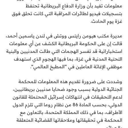
معلومات تفيد بأن وزارة الدفاع البريطانية تحتفظ
بتسجيلات فيديو لطائرات المراقبة التي كانت تحلق فوق
غزة يوم الحادث.
مديرة مكتب هيومن رايتس ووتش في لندن ياسمين أحمد،
قالت إن على الحكومة البريطانية الكشف عن أي معلومات
استخباراتية قد تفسر الهجمات التي طالت المدنيين والبنية
التحتية المدنية في غزة، بما فيها الهجوم الذي استهدف
موظفي الإغاثة العاملين في “المطبخ العالمي”.
وشددت على ضرورة تقديم هذه المعلومات للمحكمة
الجنائية الدولية بسبب وجود ضحايا مدنيين بريطانيين،
لدعم التحقيقات في انتهاكات إسرائيل المحتملة للقانون
الدولي، بحسب المادة 86 من نظام روما التي تلزم الدول
الأطراف، بما في ذلك المملكة المتحدة، بالتعاون مع
المحكمة في تحقيقاتها وملاحقاتها القضائية المتعلقة
بالجرائم.