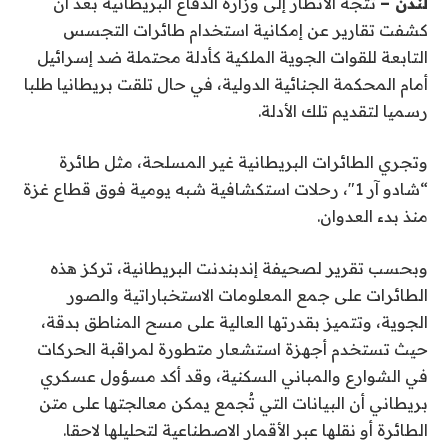
لندن –
تتجه الأنظار إلى وزارة الدفاع البريطانية بعد أن
كشفت تقارير عن إمكانية استخدام طائرات التجسس
التابعة للقوات الجوية الملكية كأدلة محتملة ضد إسرائيل
أمام المحكمة الجنائية الدولية، في حال تلقت بريطانيا طلبا
رسميا لتقديم تلك الأدلة.
وتجري الطائرات البريطانية غير المسلحة، مثل طائرة
“شادو آر 1″، رحلات استكشافية شبه يومية فوق قطاع غزة
منذ بدء العدوان.
وبحسب تقرير لصحيفة إندبندنت البريطانية، تركز هذه
الطائرات على جمع المعلومات الاستخباراتية والصور
الجوية، وتتميز بقدرتها العالية على مسح المناطق بدقة،
حيث تستخدم أجهزة استشعار متطورة لمراقبة الحركات
في الشوارع والمباني السكنية، وقد أكد مسؤول عسكري
بريطاني أن البيانات التي تُجمع يمكن معالجتها على متن
الطائرة أو نقلها عبر الأقمار الاصطناعية لتحليلها لاحقا.