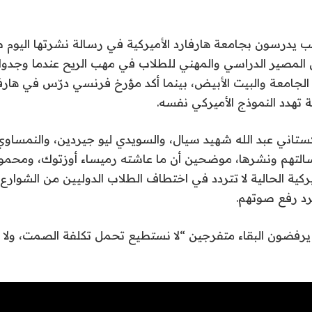
انب يدرسون بجامعة هارفارد الأميركية في رسالة نشرتها اليو
ن المصير الدراسي والمهني للطلاب في مهب الريح عندما وجدوا
لجامعة والبيت الأبيض، بينما أكد مؤرخ فرنسي درّس في هارفا
ة تهدد النموذج الأميركي نفسه.
تاني عبد الله شهيد سيال، والسويدي ليو جيردين، والنمساوي 
التهم ونشرها، موضحين أن ما عاشته رميساء أوزتوك، ومحم
أميركية الحالية لا تتردد في اختطاف الطلاب الدوليين من الشوارع
رد رفع صوتهم.
م يرفضون البقاء متفرجين “لا نستطيع تحمل تكلفة الصمت، ولا