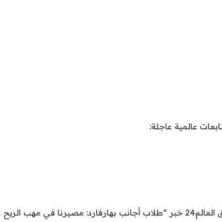
نقدم لكم في اشراق العالم24 خبر “طلاب أجانب بهارفارد: مصيرنا في مهب 