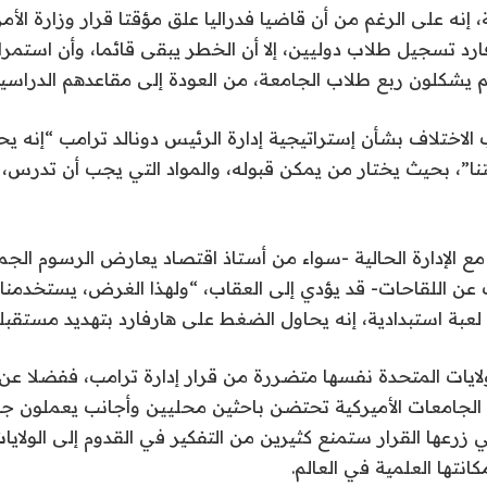
ة، إنه على الرغم من أن قاضيا فدراليا علق مؤقتا قرار وزارة ال
ارد تسجيل طلاب دوليين، إلا أن الخطر يبقى قائما، وأن استمرار 
 يشكلون ربع طلاب الجامعة، من العودة إلى مقاعدهم الدراسية
 الاختلاف بشأن إستراتيجية إدارة الرئيس دونالد ترامب “إنه ي
ا”، بحيث يختار من يمكن قبوله، والمواد التي يجب أن تدرس، و
ف مع الإدارة الحالية -سواء من أستاذ اقتصاد يعارض الرسوم الجم
 عن اللقاحات- قد يؤدي إلى العقاب، “ولهذا الغرض، يستخدمنا
لعبة استبدادية، إنه يحاول الضغط على هارفارد بتهديد مستقبلنا
ولايات المتحدة نفسها متضررة من قرار إدارة ترامب، ففضلا عن
 الجامعات الأميركية تحتضن باحثين محليين وأجانب يعملون جنب
ي زرعها القرار ستمنع كثيرين من التفكير في القدوم إلى الولايا
نتها العلمية في العالم.