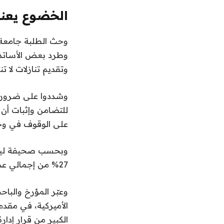
الخضوع يعني
وحث الطلبة جامعة ه
وطرد بعض الأساتذة
وتقديم تنازلات لا تن
وشددوا على ضرورة ع
للتضامن وإثبات أن
على الوقوف في وجه
27% من إجمالي عدد طلاب الجامعة.
وعبّر المؤرخ والب
الكبير من قرار إدار