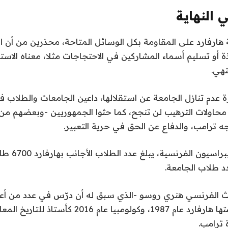
 النهاية
ارفارد على المقاومة بكل الوسائل المتاحة، محذرين من أن ال
 أو تسليم أسماء المشاركين في الاحتجاجات مثلا، معناه الاس
تهي.
دم تنازل الجامعة عن استقلالها، داعين الجامعات والطلاب في 
 محاولات الترهيب لن تنجح، كما حثوا الجمهوريين -وبعضهم من
 ترامب، والدفاع عن الحق في حرية التعبير.
وبحسب صحيفة ليب
احث الفرنسي هنري روسو -الذي سبق له أن درّس في عدد من أع
الأميركية، في مقدمتها هارفارد عام 1987، وكولومبيا 
ة ترامب.