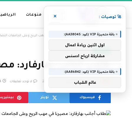
عناوين
منوعات
الرياضية
×
🚀 توصيات :
رئيسية
⭐ باقة متميزة VIP (كود: AA38045):
»
الرئيسية
طلاب أجانب بهارفارد: مصيرنا في مهب الريح وعلى الجامعات التضا
اول اثنين ريادة اعمال
عاجل الآن
مشاركة ارباح ادسنس
طلاب أجانب بهارفارد: مص
⭐ باقة متميزة VIP (كود: AA86842):
بواسطة
فريق التحرير
24 مايو، 2025
لا توجد تعليقات
4 دق
عالم الشباب
فيسبوك
تويتر
بينتيري