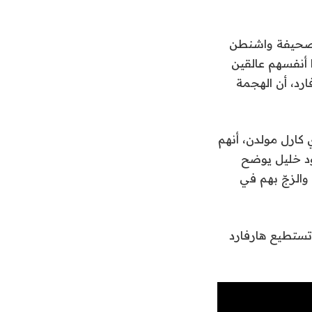
م صحيفة واشنطن
 أنفسهم عالقين
رد، أن الهجمة
كارل مولدن، أنهم
ود خليل يوضح
 والزجّ بهم في
 تستطيع هارفارد