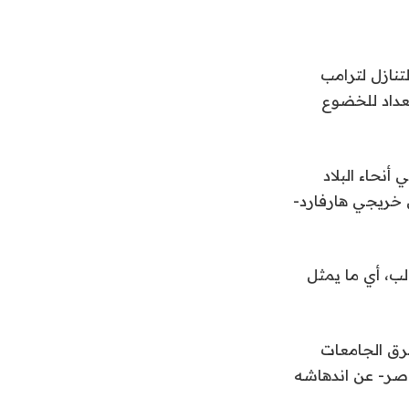
تنازل لترامب
تعداد للخضوع
أنحاء البلاد
 خريجي هارفارد-
راسيون الفرنسية، يبلغ عدد الطلاب الأجانب بهارفارد 6700 طالب، أي ما يمثل
رق الجامعات
عام 2016 كأستاذ للتاريخ المعاصر- عن اندهاشه