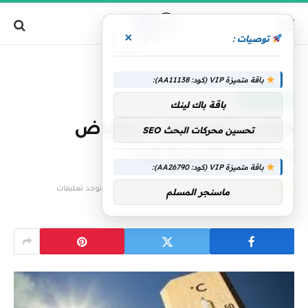
×
توصيات :
»
الرئيسية
طقس الإمارات.. انخفاض بدرجات الحرارة غدا
باقة متميزة VIP (كود: AA11138):
الإمارات اليوم
باقة باك لينك
طقس الإمارات.. انخفاض
تحسين محركات البحث SEO
بدرجات الحرارة غدا
باقة متميزة VIP (كود: AA26790):
بواسطة
فريق التحرير
19 يونيو، 2025
لا توجد تعليقات
ماسنجر المسلم
2 دقائق