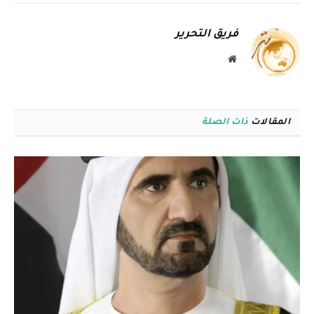
الإلكترو
فريق التحرير
موقع
الويب
المقالات
ذات الصلة