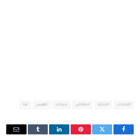
الإمارات
الحرارة
انخفاض
بدرجات
طقس
غدا
فيسبوك
تويتر
بينتيريست
لينكدإن
Tumblr
البريد