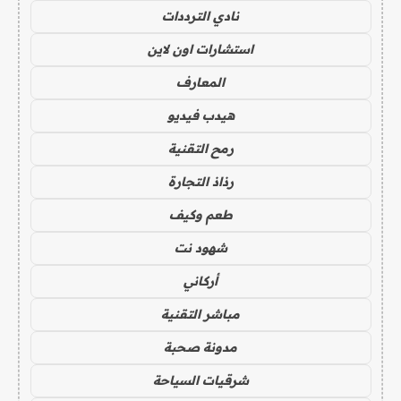
نادي الترددات
استشارات اون لاين
المعارف
هيدب فيديو
رمح التقنية
رذاذ التجارة
طعم وكيف
شهود نت
أركاني
مباشر التقنية
مدونة صحبة
شرقيات السياحة