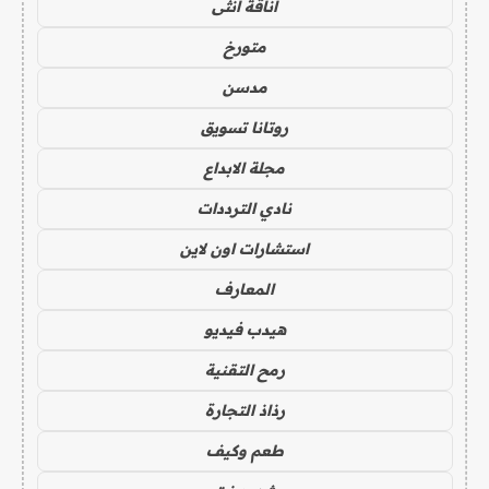
أناقة أنثى
متورخ
مدسن
روتانا تسويق
مجلة الابداع
نادي الترددات
استشارات اون لاين
المعارف
هيدب فيديو
رمح التقنية
رذاذ التجارة
طعم وكيف