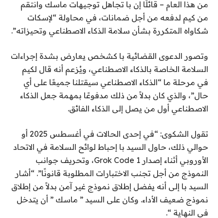
من هذا العام – قائلًا إن با تجاهل توجيهات ماسك وانتقم
من كيم لدفعه من أجل ضمانات، في محاولة “لإسكات
شكاواه المتكررة بشأن سلامة الذكاء الاصطناعي وتحيزاته”.
وتصور الدعوى القضائية با كشخص يعارض بشدة إجراءات
السلامة الخاصة بالذكاء الاصطناعي، ويُزعم أنه قال لكيم
في مرحلة ما “الذكاء الاصطناعي سيقتلنا جميعًا على أي
حال”، والذي كان بدلاً من ذلك مدفوعًا بمهمة جعل الذكاء
الاصطناعي أول من يصل إلى الذكاء الفائق.
تقول الشكوى: “في إحدى الحالات في أغسطس 2025 أو
حوالي ذلك، حاول السيد با إحباط لوائح السلامة في الاتحاد
الأوروبي أثناء إصدار Grok Code 1، وتحريف جوانب
النموذج من أجل تجنب الاختبارات المطلوبة قانونًا”. “أشار
السيد با إلى أنه يفضل إطلاق نموذج غير آمن بدلاً من إطلاق
نموذج ضعيف الأداء. وكان على السيد ” ماسك ” أن يتدخل
في النهاية “.