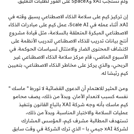
ولم تستجب xAI وSpaceX على الفور لطلبات التعليق.
إن تركيز كيم على سلامة الذكاء الاصطناعي يسبق وقته في
xAI. أثناء عمله في Scale AI، عمل كيم على مبادرات الذكاء
الاصطناعي المبكرة المتعلقة بالسلامة، مثل قيادة مشروع
أنتج بيانات تدريب للذكاء الاصطناعي لتدريب الأنظمة على
اكتشاف المحتوى الضار والامتثال لسياسات الحوكمة. في
الأسبوع الماضي، قام مركز سلامة الذكاء الاصطناعي غير
الربحي، والذي يركز على مخاطر الذكاء الاصطناعي، بتعيين
كيم رئيسًا له.
ومن المثير للاهتمام أن الدعوى القضائية لا تورط ” ماسك ”
نفسه كسبب لانعدام الأمان. وبدلاً من ذلك، يصف محامو
كيم ماسك بأنه وجه شركة XAI باتباع القانون وتنفيذ
عمليات السلامة والاختبار المناسبة. وبدلاً من ذلك،
تستهدف المطالبة مشرف كيم، المؤسس المشارك
لشركة xAI جيمي با – الذي ترك الشركة في وقت سابق