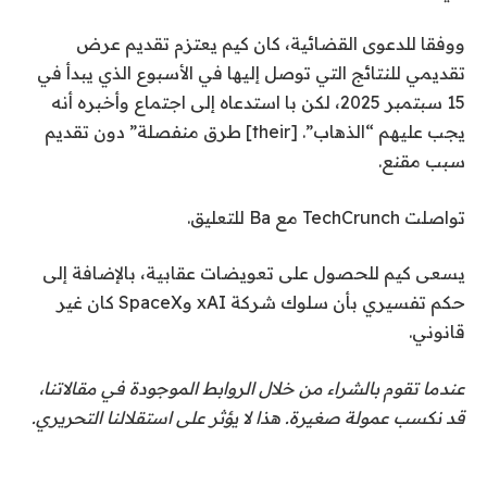
ووفقا للدعوى القضائية، كان كيم يعتزم تقديم عرض
تقديمي للنتائج التي توصل إليها في الأسبوع الذي يبدأ في
15 سبتمبر 2025، لكن با استدعاه إلى اجتماع وأخبره أنه
يجب عليهم “الذهاب”. [their] طرق منفصلة” دون تقديم
سبب مقنع.
تواصلت TechCrunch مع Ba للتعليق.
يسعى كيم للحصول على تعويضات عقابية، بالإضافة إلى
حكم تفسيري بأن سلوك شركة xAI وSpaceX كان غير
قانوني.
عندما تقوم بالشراء من خلال الروابط الموجودة في مقالاتنا،
قد نكسب عمولة صغيرة. هذا لا يؤثر على استقلالنا التحريري.