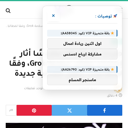
×
توصيات :
»
الرئيسية
طردت شركة xAI مهندسًا أثار إنذارات بشأن سلامة Grok، وفقًا لمطالبات دعوى قضائية جديدة
باقة متميزة VIP (كود: AA38045):
تقنية
اول اثنين ريادة اعمال
طردت شركة xAI مهندسًا أثار
مشاركة ارباح ادسنس
إنذارات بشأن سلامة Grok، وفقًا
باقة متميزة VIP (كود: AA26790):
لمطالبات دعوى قضائية جديدة
ماسنجر المسلم
بواسطة
فريق التحرير
11 يونيو، 2026
لا توجد تعليقات
4 دقائق