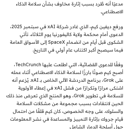
مدعيًا أنه طُرد بسبب إثارة مخاوف بشأن سلامة الذكاء
الاصطناعي.
ورفع ديفين كيم، الذي غادر شركة xAI في سبتمبر 2025،
الدعوى أمام محكمة ولاية كاليفورنيا يوم الثلاثاء. تأتي
الشكوى قبل أيام من انضمام SpaceX إلى الأسواق العامة
فيما سيصبح أكبر اكتتاب عام أولي في التاريخ.
وفقًا للدعوى القضائية، التي اطلعت عليها TechCrunch،
أصبح كيم صوتًا بارزًا لسلامة الذكاء الاصطناعي أثناء عمله
على Grok، برنامج الدردشة الآلي الخاص بـ xAI. يُزعم أنه
اشتكى مرارًا وتكرارًا من فشل xAI في إعطاء الأولوية
للسلامة في تطوير Grok، وهو المنتج الذي تعرض منذ ذلك
الحين لانتقادات بسبب مجموعة من مشكلات السلامة
والسلوك. على وجه الخصوص، كان كيم قلقًا من احتمال
قيام جروك بإثارة التمييز والمساعدة في نشر المعلومات
حول أسلحة الدمار الشامل.