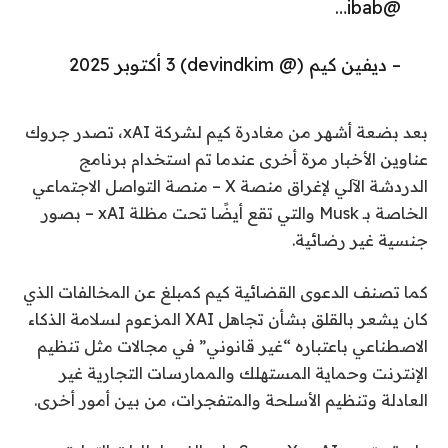
@ibab…
– ديفين كيم (@ devindkim) 3 أكتوبر 2025
بعد بضعة أشهر من مغادرة كيم لشركة xAI، تصدر جروك
عناوين الأخبار مرة أخرى عندما تم استخدام برنامج
الدردشة الآلي لإغراق منصة X – منصة التواصل الاجتماعي
الخاصة بـ Musk والتي تقع أيضًا تحت مظلة xAI – بصور
جنسية غير رضائية.
كما تصنف الدعوى القضائية كيم كمبلغ عن المخالفات الذي
كان يشعر بالقلق بشأن تجاهل XAI المزعوم لسلامة الذكاء
الاصطناعي باعتباره “غير قانوني” في مجالات مثل تنظيم
الإنترنت وحماية المستهلك والممارسات التجارية غير
العادلة وتنظيم الأسلحة والمتفجرات، من بين أمور أخرى.