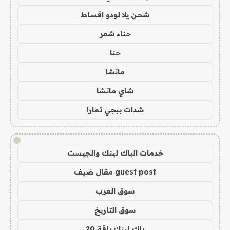
شحن يلا لودو اقساط
حناء شعر
حنا
ماتشا
شاي ماتشا
شدات ببجي تمارا
!
خدمات الباك لينك والجيست
guest post مقال ضيف
سوق العرب
سوق التاريخ
باك لينك باقة 20