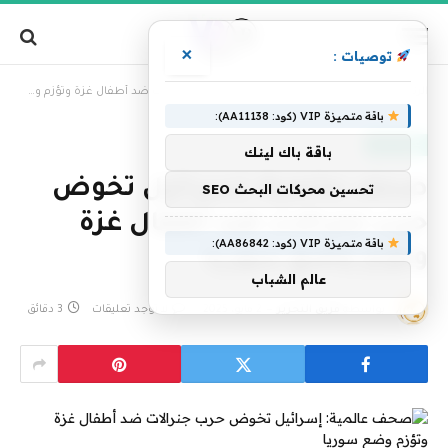
×
توصيات :
»
الرئيسية
صحف عالمية: إسرائيل تخوض حرب جنرالات ضد أطفال غزة وتؤزم وضع سوريا
باقة متميزة VIP (كود: AA11138):
عاجل الآن
باقة باك لينك
صحف عالمية: إسرائيل تخوض
تحسين محركات البحث SEO
حرب جنرالات ضد أطفال غزة
باقة متميزة VIP (كود: AA86842):
وتؤزم وضع سوريا
عالم الشباب
بواسطة
فريق التحرير
2 مايو، 2025
لا توجد تعليقات
3 دقائق