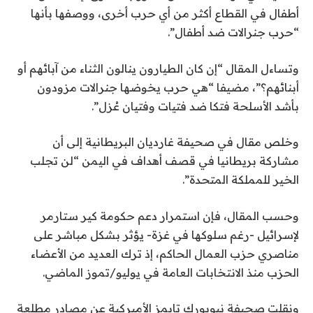
أطفال في القطاع أكثر من أي حرب أخرى، ووصفها بأنها
“حرب جنرالات ضد أطفال”.
وتساءل المقال “إن كان الطيارون ينالون الثناء من آبائهم أو
أبنائهم؟”، مضيفا “هي حرب يخوضها جنرالات مزودون
بأشد الأسلحة فتكا ضد فتيات وفتيان عُزل”.
وخلص مقال في صحيفة غارديان البريطانية إلى أن
مشاركة بريطانيا في قصف أهداف في اليمن “لن تجلب
الخير للمملكة المتحدة”.
وحسب المقال، فإن استمرار دعم حكومة كير ستارمر
لإسرائيل -رغم سلوكها في غزة- يؤثر بشكل مباشر على
مناصري حزب العمال الحاكم، إذ ترك العديد من الأعضاء
الحزب منذ الانتخابات العامة في يوليو/تموز الماضي.
ونقلت صحيفة نيويورك تايمز الأميركية عن مصادر مطلعة