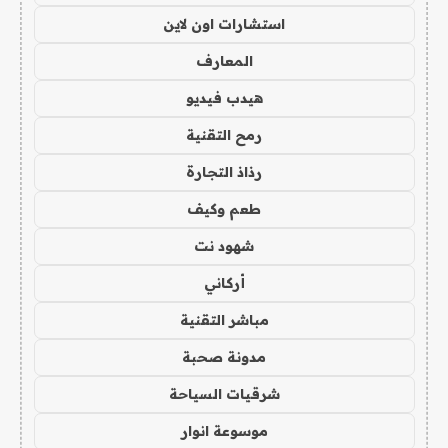
استشارات اون لاين
المعارف
هيدب فيديو
رمح التقنية
رذاذ التجارة
طعم وكيف
شهود نت
أركاني
مباشر التقنية
مدونة صحبة
شرقيات السياحة
موسوعة انوار