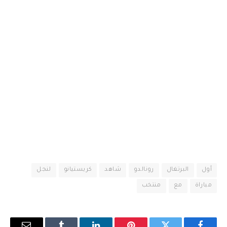
أول
البرتغال
رونالدو
شاهد
كريستيانو
لنجل
مباراة
مع
منتخب