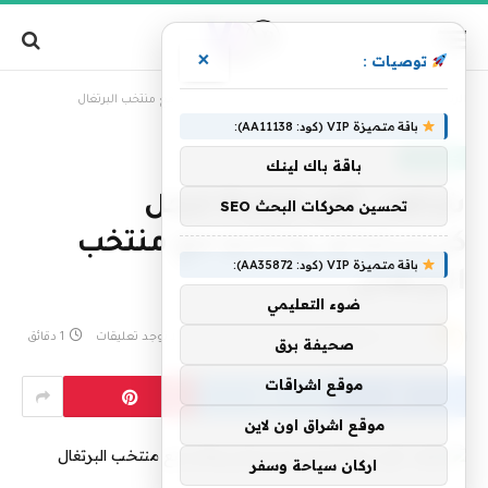
×
توصيات :
»
الرئيسية
شاهد.. أول مباراة لنجل كريستيانو رونالدو مع منتخب البرتغال
باقة متميزة VIP (كود: AA11138):
عاجل الآن
باقة باك لينك
شاهد.. أول مباراة لنجل
تحسين محركات البحث SEO
كريستيانو رونالدو مع منتخب
باقة متميزة VIP (كود: AA35872):
البرتغال
ضوء التعليمي
بواسطة
فريق التحرير
15 مايو، 2025
لا توجد تعليقات
1 دقائق
صحيفة برق
موقع اشراقات
موقع اشراق اون لاين
اركان سياحة وسفر