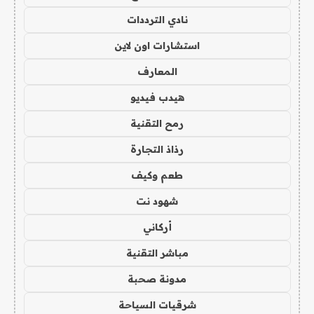
نادي الترددات
استشارات اون لاين
المعارف
هيدب فيديو
رمح التقنية
رذاذ التجارة
طعم وكيف
شهود نت
أركاني
مباشر التقنية
مدونة صحبة
شرقيات السياحة