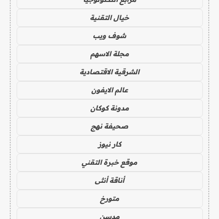
خيال التقنية
شوف ويب
مجلة الاسهم
الشرقية الاقتصادية
عالم الايفون
مدونة كوكان
صحيفة نهج
كار نيوز
موقع خبرة التقني
أناقة أنثى
متورخ
مدسن