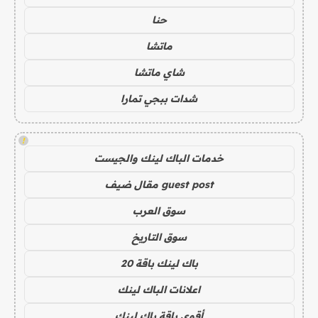
حنا
ماتشا
شاي ماتشا
شدات ببجي تمارا
!
خدمات الباك لينك والجيست
guest post مقال ضيف
سوق العرب
سوق التاريخ
باك لينك باقة 20
اعلانات الباك لينك
أقوى باقة باك لينك