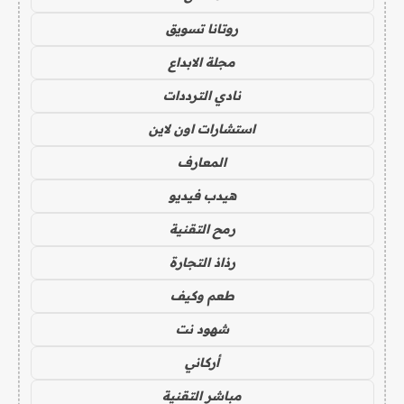
روتانا تسويق
مجلة الابداع
نادي الترددات
استشارات اون لاين
المعارف
هيدب فيديو
رمح التقنية
رذاذ التجارة
طعم وكيف
شهود نت
أركاني
مباشر التقنية