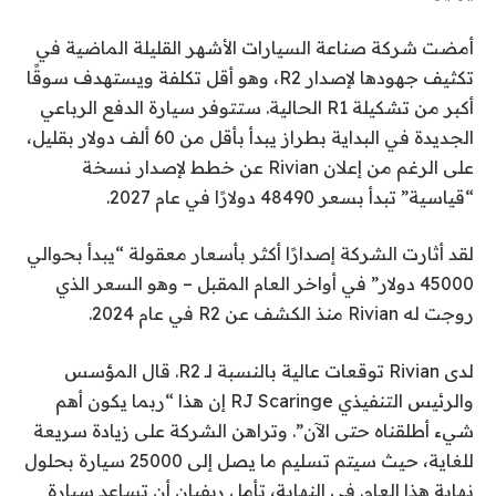
أمضت شركة صناعة السيارات الأشهر القليلة الماضية في
تكثيف جهودها لإصدار R2، وهو أقل تكلفة ويستهدف سوقًا
أكبر من تشكيلة R1 الحالية. ستتوفر سيارة الدفع الرباعي
الجديدة في البداية بطراز يبدأ بأقل من 60 ألف دولار بقليل،
على الرغم من إعلان Rivian عن خطط لإصدار نسخة
“قياسية” تبدأ بسعر 48490 دولارًا في عام 2027.
لقد أثارت الشركة إصدارًا أكثر بأسعار معقولة “يبدأ بحوالي
45000 دولار” في أواخر العام المقبل – وهو السعر الذي
روجت له Rivian منذ الكشف عن R2 في عام 2024.
لدى Rivian توقعات عالية بالنسبة لـ R2. قال المؤسس
والرئيس التنفيذي RJ Scaringe إن هذا “ربما يكون أهم
شيء أطلقناه حتى الآن”. وتراهن الشركة على زيادة سريعة
للغاية، حيث سيتم تسليم ما يصل إلى 25000 سيارة بحلول
نهاية هذا العام. في النهاية، تأمل ريفيان أن تساعد سيارة