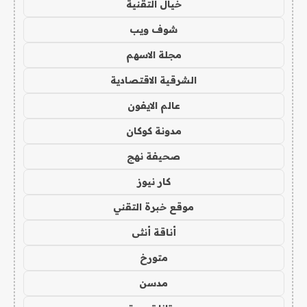
خيال التقنية
شوف ويب
مجلة الاسهم
الشرقية الاقتصادية
عالم الايفون
مدونة كوكان
صحيفة نهج
كار نيوز
موقع خبرة التقني
أناقة أنثى
متورخ
مدسن