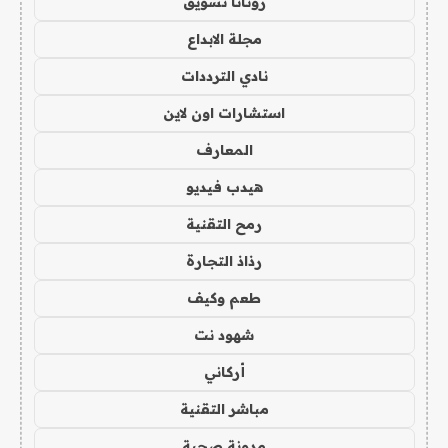
روتانا تسويق
مجلة الابداع
نادي الترددات
استشارات اون لاين
المعارف
هيدب فيديو
رمح التقنية
رذاذ التجارة
طعم وكيف
شهود نت
أركاني
مباشر التقنية
مدونة صحبة