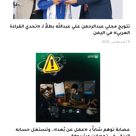
تتويج مجلي عبدالرحمن علي عبدالله بطلاً لـ «تحدي القراءة
العربي» في اليمن
6 أغسطس، 2026
عصابة توهم شاباً بـ «عمل عن بُعد».. وتستغل حسابه