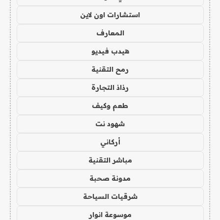
استشارات اون لاين
المعارف
هيدب فيديو
رمح التقنية
رذاذ التجارة
طعم وكيف
شهود نت
أركاني
مباشر التقنية
مدونة صحبة
شرقيات السياحة
موسوعة انوار