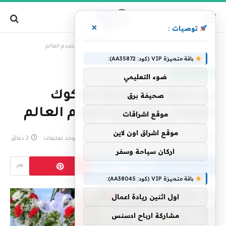
×
توصيات :
»
الرئيسية
زى النهاردة.. كارثة المكوك الفضائى كولومبيا تصدم العالم
باقة متميزة VIP (كود: AA35872):
علوم وتكنولوجيا
ضوء التعليمي
زى النهاردة.. كارثة المكوك
صحيفة برق
الفضائى كولومبيا تصدم العالم
موقع اشراقات
موقع اشراق اون لاين
بواسطة
فريق التحرير
1 فبراير، 2025
لا توجد تعليقات
2 دقائق
اركان سياحة وسفر
باقة متميزة VIP (كود: AA38045):
اول اثنين ريادة اعمال
مشاركة ارباح ادسنس