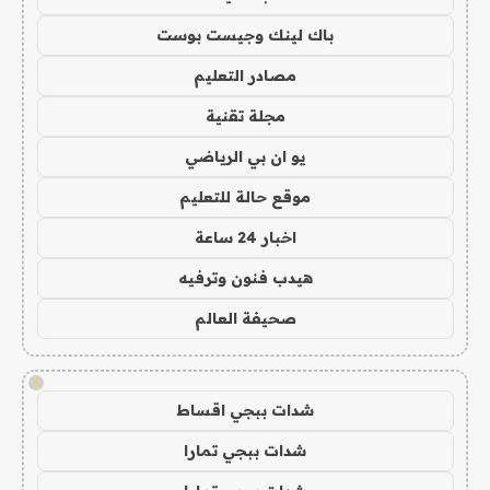
باك لينك وجيست بوست
مصادر التعليم
مجلة تقنية
يو ان بي الرياضي
موقع حالة للتعليم
اخبار 24 ساعة
هيدب فنون وترفيه
صحيفة العالم
!
شدات ببجي اقساط
شدات ببجي تمارا