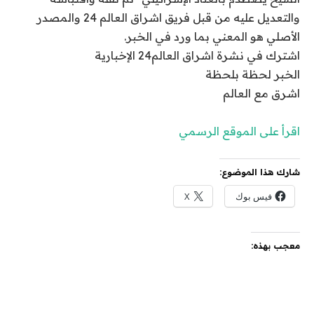
0
والتعديل عليه من قبل فريق اشراق العالم 24 والمصدر
1
1
الأصلي هو المعني بما ورد في الخبر.
0
:
اشترك في نشرة اشراق العالم24 الإخبارية
/
5
الخبر لحظة بلحظة
2
7
اشرق مع العالم
0
(
2
ت
اقرأ على الموقع الرسمي
5
و
ق
شارك هذا الموضوع:
ي
فيس بوك
X
ت
م
ك
معجب بهذه:
ة
)