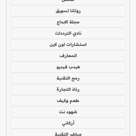
روتانا تسويق
مجلة الابداع
نادي الترددات
استشارات اون لاين
المعارف
هيدب فيديو
رمح التقنية
رذاذ التجارة
طعم وكيف
شهود نت
أركاني
مباشر التقنية