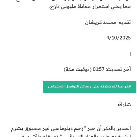
مما يعني استمرار معاناة مليوني نازح.
تقديم: محمد كريشان
P
9/10/2025
u
|
b
l
آ
آخر تحديث: 01:57 (توقيت مكة)
i
خ
s
ر
h
انقر هنا للمشاركة على وسائل التواصل الاجتماعي
ت
e
ح
d
شارِكْ
د
O
ي
n
ث
الجدير بالذكر أن خبر “زخم دبلوماسي غير مسبوق بشرم
9
:
الشيخ يصطدم بالعناد الإسرائيلي” تم نقله واقتباسه
/