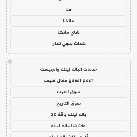
حنا
ماتشا
شاي ماتشا
شدات ببجي تمارا
!
خدمات الباك لينك والجيست
guest post مقال ضيف
سوق العرب
سوق التاريخ
باك لينك باقة 20
اعلانات الباك لينك