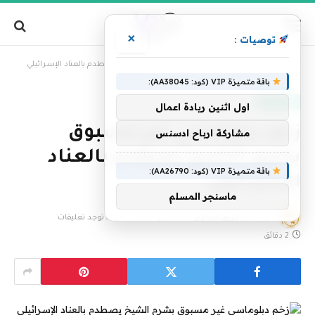
×
توصيات :
»
الرئيسية
زخم دبلوماسي غير مسبوق بشرم الشيخ يصطدم بالعناد الإسرائيلي
باقة متميزة VIP (كود: AA38045):
عاجل الآن
اول اثنين ريادة اعمال
زخم دبلوماسي غير مسبوق
مشاركة ارباح ادسنس
بشرم الشيخ يصطدم بالعناد
باقة متميزة VIP (كود: AA26790):
الإسرائيلي
ماسنجر المسلم
بواسطة
فريق التحرير
9 أكتوبر، 2025
لا توجد تعليقات
2 دقائق