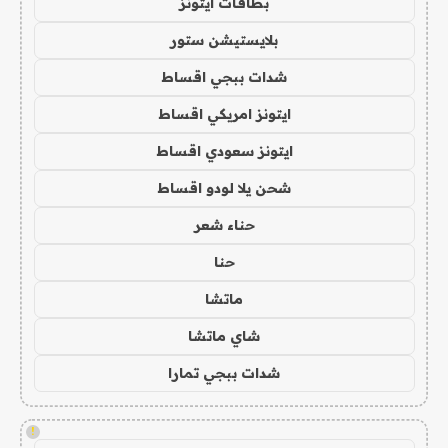
بطاقات ايتونز
بلايستيشن ستور
شدات ببجي اقساط
ايتونز امريكي اقساط
ايتونز سعودي اقساط
شحن يلا لودو اقساط
حناء شعر
حنا
ماتشا
شاي ماتشا
شدات ببجي تمارا
!