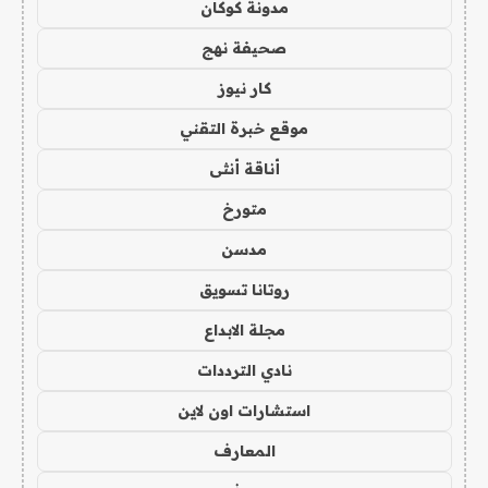
مدونة كوكان
صحيفة نهج
كار نيوز
موقع خبرة التقني
أناقة أنثى
متورخ
مدسن
روتانا تسويق
مجلة الابداع
نادي الترددات
استشارات اون لاين
المعارف