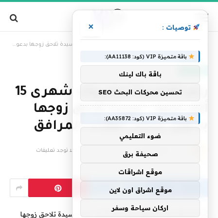
×
توصيات :
»
الرئيسية
رغم تقاضيها مصروف شهرى 15 ألف جنيه.. سيدة تلاحق زوجها بدعوى بسبب نفقات المرافق
باقة متميزة VIP (كود: AA11138):
أخبار مصر
باقة باك لينك
رغم تقاضيها مصروف شهرى 15
تحسين محركات البحث SEO
ألف جنيه.. سيدة تلاحق زوجها
باقة متميزة VIP (كود: AA35872):
بدعوى بسبب نفقات المرافق
ضوء التعليمي
بواسطة
فريق التحرير
24 مارس، 2024
لا توجد تعليقات
صحيفة برق
2 دقائق
موقع اشراقات
موقع اشراق اون لاين
اركان سياحة وسفر