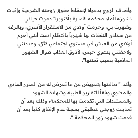
وأضاف الزوج بدعواه لإسقاط حقوق زوجته الشرعية وإثبات
نشوزها أمام محكمة الأسرة بأكتوبر:” دمرت حياتي
وشهرت بي، وحرمت أولادي من الاستقرار الأسري، وبالرغم
من سدادي النفقات لها شهرياً بانتظام ادعت أنني أحرم
أولادي من العيش في مستوي اجتماعي لائق، وهددتني
ولاحقتني بدعوي حبس، لأذوق العذاب طوال الشهور
الماضية بسبب تعنتها”.
وأكد :” طالبتها بتعويض عن ما تعرض له من الضرر المادي
والمعنوي وفقاً للتقارير الطبية وشهادة الشهود
والمستندات التي تقدمت بها للمحكمة، وذلك بعد أن
تحايلت زوجتي لتطليقي بحجة عدم الإنفاق كذباً بعد أن
قدمت شهود زور للمحكمة “.