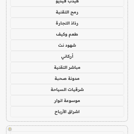
هيدب فيديو
رمح التقنية
رذاذ التجارة
طعم وكيف
شهود نت
أركاني
مباشر التقنية
مدونة صحبة
شرقيات السياحة
موسوعة انوار
اشراق الأرباح
!