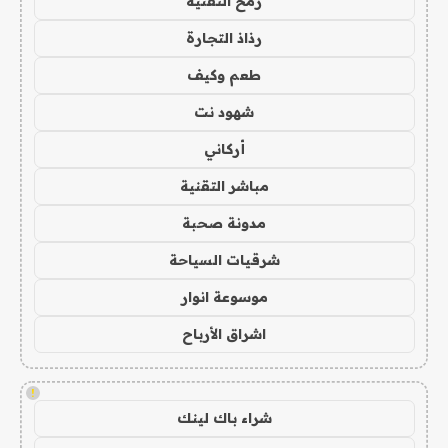
رمح التقنية
رذاذ التجارة
طعم وكيف
شهود نت
أركاني
مباشر التقنية
مدونة صحبة
شرقيات السياحة
موسوعة انوار
اشراق الأرباح
!
شراء باك لينك