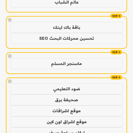
عالم الشباب
!
باقة باك لينك
تحسين محركات البحث SEO
!
ماسنجر المسلم
!
ضوء التعليمي
صحيفة برق
موقع اشراقات
موقع اشراق اون لاين
اركان سياحة وسفر