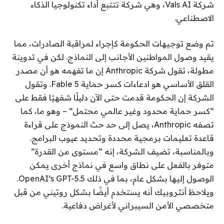
شركة Vals AI، وهي شركة تتتبع أداء تكنولوجيا الذكاء
الاصطناعي.
تم وضع توجيهات الحكومة كإجراء لمراقبة الصادرات، مما
يقيد وصول المواطنين الأجانب إلى النماذج. لكن في تدوينة
مطولة، تقول شركة Anthropic إن ما تفهمه هو أن مصدر
القلق الأساسي هو ادعاءات كسر حماية Fable 5. وتقول
الشركة إن الحكومة قدمت حتى الآن دليلًا شفهيًا فقط على
“كسر حماية محدود وغير عالمي محتمل” – وهو ما، كما
تصفه Anthropic، يصل إلى حد حث النموذج على قراءة
قاعدة تعليمات برمجية محددة وتحديد عيوب البرامج.
وبالمناسبة، تضيف الشركة، إنه “مستوى من القدرة”
متوفر بالفعل على نطاق واسع في نماذج أخرى يمكن
الوصول إليها بشكل عام، بما في ذلك OpenAI’s GPT-5.5.
ويلاحظ أنثروبيك أنه يستخدم أيضًا بشكل روتيني من قبل
متخصصي الأمن السيبراني لأغراض دفاعية.