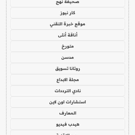
صحيفة نهج
كار نيوز
موقع خبرة التقني
أناقة أنثى
متورخ
مدسن
روتانا تسويق
مجلة الابداع
نادي الترددات
استشارات اون لاين
المعارف
هيدب فيديو