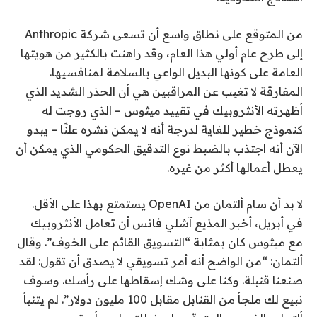
من المتوقع على نطاق واسع أن تسعى شركة Anthropic
إلى طرح عام أولي هذا العام، وقد راهنت بالكثير من هويتها
العامة على كونها البديل الواعي بالسلامة لمنافسيها.
المفارقة لا تغيب عن المراقبين هي أن الحذر الشديد الذي
أظهرته الأنثروبيك في تقييد ميثوس – الذي روجت له
كنموذج خطير للغاية لدرجة أنه لا يمكن نشره علنًا – يبدو
الآن أنه اجتذب بالضبط نوع التدقيق الحكومي الذي يمكن أن
يعطل أعمالها أكثر من غيره.
لا بد أن سام ألتمان من OpenAI يستمتع بهذا على الأقل.
في أبريل، أخبر المذيع آشلي فانس أن تعامل الأنثروبيك
مع ميثوس كان بمثابة “التسويق القائم على الخوف”. وقال
ألتمان: “من الواضح أنه أمر تسويقي لا يصدق أن تقول: لقد
صنعنا قنبلة. وكنا على وشك إسقاطها على رأسك. وسوف
نبيع لك ملجأ من القنابل مقابل 100 مليون دولار”. لم يتنبأ