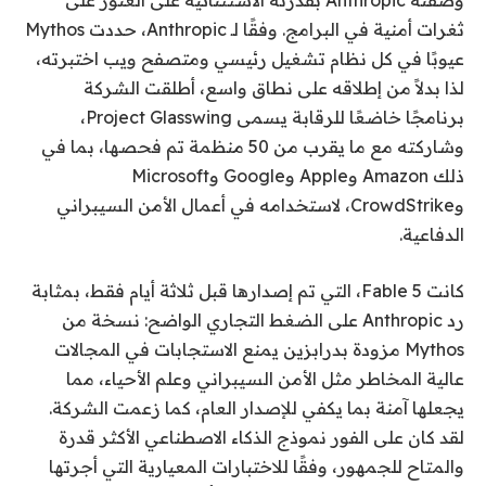
وصفته Anthropic بقدرته الاستثنائية على العثور على
ثغرات أمنية في البرامج. وفقًا لـ Anthropic، حددت Mythos
عيوبًا في كل نظام تشغيل رئيسي ومتصفح ويب اختبرته،
لذا بدلاً من إطلاقه على نطاق واسع، أطلقت الشركة
برنامجًا خاضعًا للرقابة يسمى Project Glasswing،
وشاركته مع ما يقرب من 50 منظمة تم فحصها، بما في
ذلك Amazon وApple وGoogle وMicrosoft
وCrowdStrike، لاستخدامه في أعمال الأمن السيبراني
الدفاعية.
كانت Fable 5، التي تم إصدارها قبل ثلاثة أيام فقط، بمثابة
رد Anthropic على الضغط التجاري الواضح: نسخة من
Mythos مزودة بدرابزين يمنع الاستجابات في المجالات
عالية المخاطر مثل الأمن السيبراني وعلم الأحياء، مما
يجعلها آمنة بما يكفي للإصدار العام، كما زعمت الشركة.
لقد كان على الفور نموذج الذكاء الاصطناعي الأكثر قدرة
والمتاح للجمهور، وفقًا للاختبارات المعيارية التي أجرتها