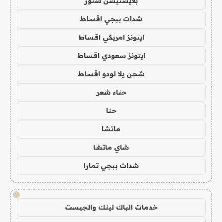
بلايستيشن ستور
شدات ببجي اقساط
ايتونز امريكي اقساط
ايتونز سعودي اقساط
شحن يلا لودو اقساط
حناء شعر
حنا
ماتشا
شاي ماتشا
شدات ببجي تمارا
!
خدمات الباك لينك والجيست