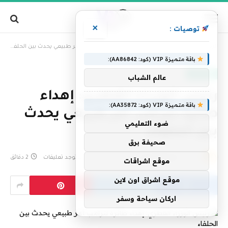
×
توصيات :
»
الرئيسية
رئيس الوزراء القطري: إهداء طائرة لترامب أمر طبيعي يحدث بين الحلفاء
باقة متميزة VIP (كود: AA86842):
عاجل الآن
عالم الشباب
رئيس الوزراء القطري: إهداء
باقة متميزة VIP (كود: AA35872):
طائرة لترامب أمر طبيعي يحدث
ضوء التعليمي
بين الحلفاء
صحيفة برق
بواسطة
فريق التحرير
20 مايو، 2025
لا توجد تعليقات
2 دقائق
موقع اشراقات
موقع اشراق اون لاين
اركان سياحة وسفر