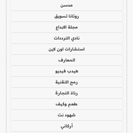
مدسن
روتانا تسويق
مجلة الابداع
نادي الترددات
استشارات اون لاين
المعارف
هيدب فيديو
رمح التقنية
رذاذ التجارة
طعم وكيف
شهود نت
أركاني