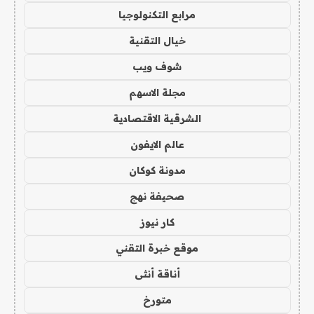
مرابع التكنولوجيا
خيال التقنية
شوف ويب
مجلة الاسهم
الشرقية الاقتصادية
عالم الايفون
مدونة كوكان
صحيفة نهج
كار نيوز
موقع خبرة التقني
أناقة أنثى
متورخ