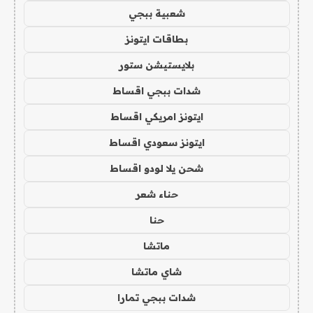
شعبية ببجي
بطاقات ايتونز
بلايستيشن ستور
شدات ببجي اقساط
ايتونز امريكي اقساط
ايتونز سعودي اقساط
شحن يلا لودو اقساط
حناء شعر
حنا
ماتشا
شاي ماتشا
شدات ببجي تمارا