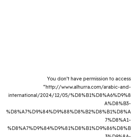
You don’t have permission to access
“http://www.alhurra.com/arabic-and-
international/2024/12/05/%D8%B1%D8%A6%D9%8
A%D8%B3-
%D8%A7%D9%84%D9%88%D8%B2%D8%B1%D8%A
7%D8%A1-
%D8%A7%D9%84%D9%81%D8%B1%D9%86%D8%B
3%D9%8A-