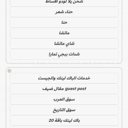
شحن يلا لودو اقساط
حناء شعر
حنا
ماتشا
شاي ماتشا
شدات ببجي تمارا
!
خدمات الباك لينك والجيست
guest post مقال ضيف
سوق العرب
سوق التاريخ
باك لينك باقة 20