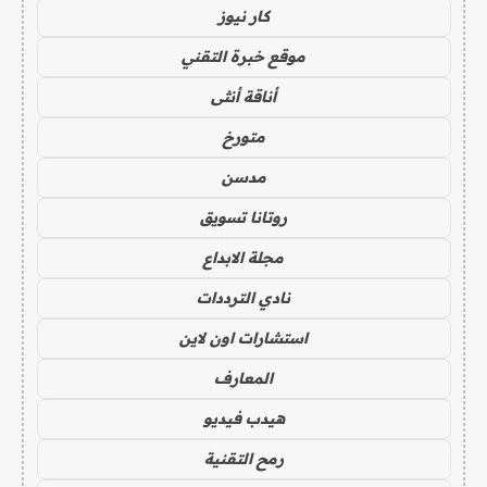
كار نيوز
موقع خبرة التقني
أناقة أنثى
متورخ
مدسن
روتانا تسويق
مجلة الابداع
نادي الترددات
استشارات اون لاين
المعارف
هيدب فيديو
رمح التقنية