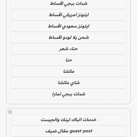
شدات ببجي اقساط
ايتونز امريكي اقساط
ايتونز سعودي اقساط
شحن يلا لودو اقساط
حناء شعر
حنا
ماتشا
شاي ماتشا
شدات ببجي تمارا
!
خدمات الباك لينك والجيست
guest post مقال ضيف