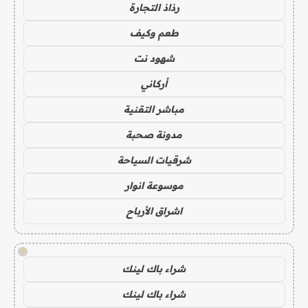
رذاذ التجارة
طعم وكيف
شهود نت
أركاني
مباشر التقنية
مدونة صحبة
شرقيات السياحة
موسوعة انوار
اشراق الأرباح
!
شراء باك لينك
شراء باك لينك