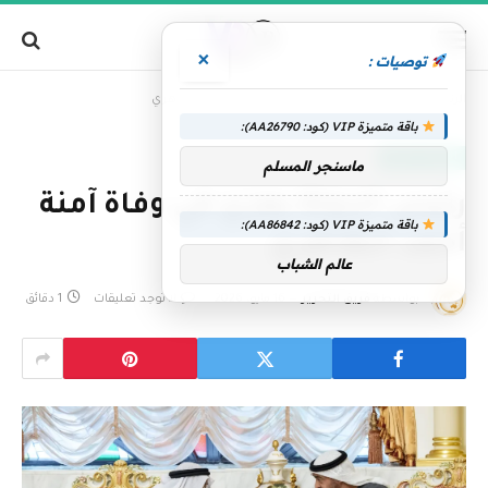
×
توصيات :
»
الرئيسية
رئيس الدولة يعزي في وفاة آمنة أحمد الظاهري
باقة متميزة VIP (كود: AA26790):
الإمارات اليوم
ماسنجر المسلم
رئيس الدولة يعزي في وفاة آمنة
باقة متميزة VIP (كود: AA86842):
أحمد الظاهري
عالم الشباب
بواسطة
فريق التحرير
16 مايو، 2026
لا توجد تعليقات
1 دقائق