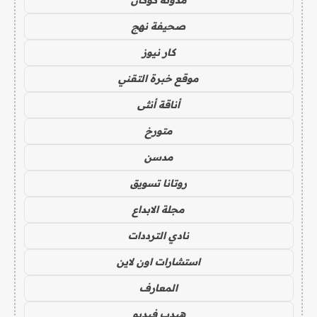
صحيفة نهج
كار نيوز
موقع خبرة التقني
أناقة أنثى
متورخ
مدسن
روتانا تسويق
مجلة الابداع
نادي الترددات
استشارات اون لاين
المعارف
هيدب فيديو