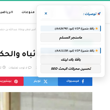
عناوين
منوعات
الرياضية
×
توصيات :
رئيسية
باقة متميزة VIP (كود: AA26790):
»
الرئيسية
رئيس الدولة ونائباه والحكام يعزون أمير قطر بوفاة عبدالله بن حم
ماسنجر المسلم
الإمارات اليوم
باقة متميزة VIP (كود: AA11138):
رئيس الدولة ونائباه والحك
باقة باك لينك
بواسطة
فريق التحرير
31 مايو، 2026
لا توجد تعليقات
2 دقائق
تحسين محركات البحث SEO
فيسبوك
تويتر
بينتيري