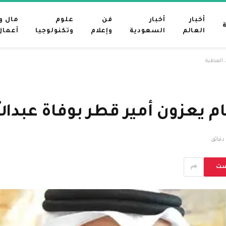
أخبار
أخبار
فن
علوم
مال و
العالم
السعودية
وإعلام
وتكنولوجيا
أعمال
د العطية
ام يعزون أمير قطر بوفاة عبدال
ست