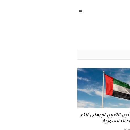
موقع
الويب
ُدين التفجير الإرهابي الذي
مانا السورية