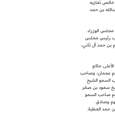
 خالص تعازيه
دالله بن حمد
مجلس الوزراء
نائب رئيس مجلس
 بن حمد آل ثاني،
لأعلى حاكم
كم عجمان، وصاحب
 السمو الشيخ
شيخ سعود بن صقر
يهم صاحب السمو
يهم وصادق
ن حمد العطية.