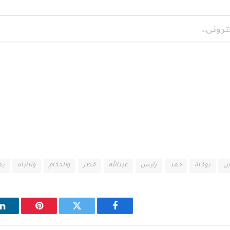
ن
بوفاة
حمد
رئيس
عبدالله
قطر
والحكام
ونائباه
يع
فيسبوك
تويتر
بينتيريست
ل