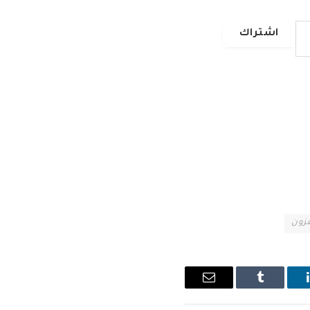
اشتراك
زون
ينكدإن
Tumblr
البريد
الإلكتروني