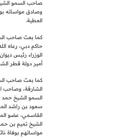
صاحب السمو الشيخ 
وصادق مواساته بوف
العطية.
كما بعث صاحب السم
حاكم دبي، رعاه ال
الوزراء رئيس ديوان
أمير دولة قطر الشق
كما بعث صاحب الس
الشارقة، وصاحب ا
السمو الشيخ حمد 
سعود بن راشد المع
القاسمي، عضو المج
الشيخ تميم بن حمد
مواساتهم بوفاة نائ