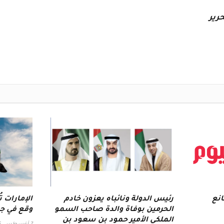
رير
انع
رئيس الدولة ونائباه يعزون خادم
الإمارات ت
الحرمين بوفاة والدة صاحب السمو
وقع في جر
الملكي الأمير حمود بن سعود بن